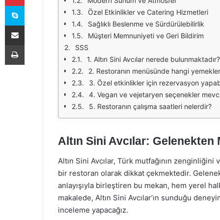
Modern Sunum ve Atmosfer
Skype
Özel Etkinlikler ve Catering Hizmetleri
Sağlıklı Beslenme ve Sürdürülebilirlik
E-Posta ile paylaş
Müşteri Memnuniyeti ve Geri Bildirim
Yazdır
SSS
1. Altın Sini Avcılar nerede bulunmaktadır?
2. Restoranın menüsünde hangi yemekle
3. Özel etkinlikler için rezervasyon yapab
4. Vegan ve vejetaryen seçenekler mev
5. Restoranın çalışma saatleri nelerdir?
Altın Sini Avcılar: Gelenekte
Altın Sini Avcılar, Türk mutfağının zenginliğin
bir restoran olarak dikkat çekmektedir. Gelen
anlayışıyla birleştiren bu mekan, hem yerel halk
makalede, Altın Sini Avcılar’ın sunduğu deneyi
inceleme yapacağız.