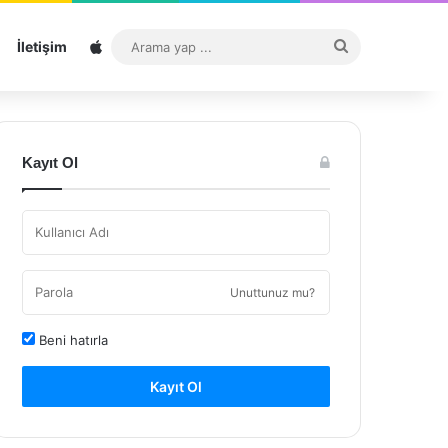
Sitemap
Arama
İletişim
yap
...
Kayıt Ol
Unuttunuz mu?
Beni hatırla
Kayıt Ol