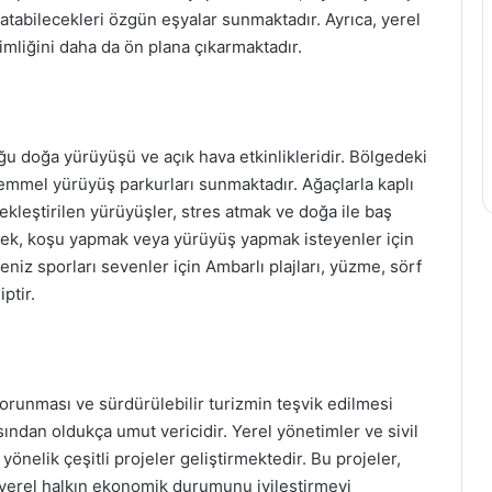
tabilecekleri özgün eşyalar sunmaktadır. Ayrıca, yerel
kimliğini daha da ön plana çıkarmaktadır.
uğu doğa yürüyüşü ve açık hava etkinlikleridir. Bölgedeki
kemmel yürüyüş parkurları sunmaktadır. Ağaçlarla kaplı
ekleştirilen yürüyüşler, stres atmak ve doğa ile baş
sürmek, koşu yapmak veya yürüyüş yapmak isteyenler için
niz sporları sevenler için Ambarlı plajları, yüzme, sörf
ptir.
 korunması ve sürdürülebilir turizmin teşvik edilmesi
sından oldukça umut vericidir. Yerel yönetimler ve sivil
önelik çeşitli projeler geliştirmektedir. Bu projeler,
yerel halkın ekonomik durumunu iyileştirmeyi