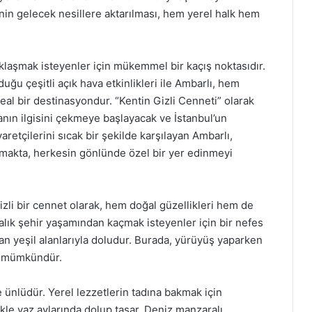
inin gelecek nesillere aktarılması, hem yerel halk hem
klaşmak isteyenler için mükemmel bir kaçış noktasıdır.
duğu çeşitli açık hava etkinlikleri ile Ambarlı, hem
al bir destinasyondur. “Kentin Gizli Cenneti” olarak
anın ilgisini çekmeye başlayacak ve İstanbul’un
iyaretçilerini sıcak bir şekilde karşılayan Ambarlı,
rmakta, herkesin gönlünde özel bir yer edinmeyi
gizli bir cennet olarak, hem doğal güzellikleri hem de
balık şehir yaşamından kaçmak isteyenler için bir nefes
şan yeşil alanlarıyla doludur. Burada, yürüyüş yaparken
ak mümkündür.
le ünlüdür. Yerel lezzetlerin tadına bakmak için
le yaz aylarında dolup taşar. Deniz manzaralı