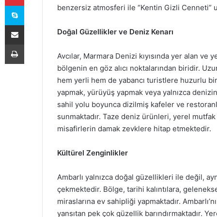
Skype
benzersiz atmosferi ile “Kentin Gizli Cenneti”
E-Posta ile paylaş
Doğal Güzellikler ve Deniz Kenarı
Yazdır
Avcılar, Marmara Denizi kıyısında yer alan ve ye
bölgenin en göz alıcı noktalarından biridir. Uzu
hem yerli hem de yabancı turistlere huzurlu bi
yapmak, yürüyüş yapmak veya yalnızca denizin t
sahil yolu boyunca dizilmiş kafeler ve restoran
sunmaktadır. Taze deniz ürünleri, yerel mutfak
misafirlerin damak zevklere hitap etmektedir.
Kültürel Zenginlikler
Ambarlı yalnızca doğal güzellikleri ile değil, a
çekmektedir. Bölge, tarihi kalıntılara, gelenekse
miraslarına ev sahipliği yapmaktadır. Ambarlı’
yansıtan pek çok güzellik barındırmaktadır. Yere