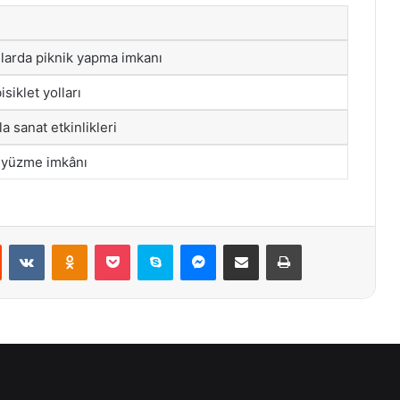
nlarda piknik yapma imkanı
siklet yolları
la sanat etkinlikleri
a yüzme imkânı
st
Reddit
VKontakte
Odnoklassniki
Pocket
Skype
Messenger
E-Posta ile paylaş
Yazdır