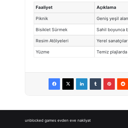
Faaliyet
Açıklama
Piknik
Geniş yeşil ala
Bisiklet Sürmek
Sahil boyunca bi
Resim Atölyeleri
Yerel sanatçılar
Yüzme
Temiz plajlard
Facebook
X
LinkedIn
Tumblr
Pintere
unblocked games
evden eve nakliyat