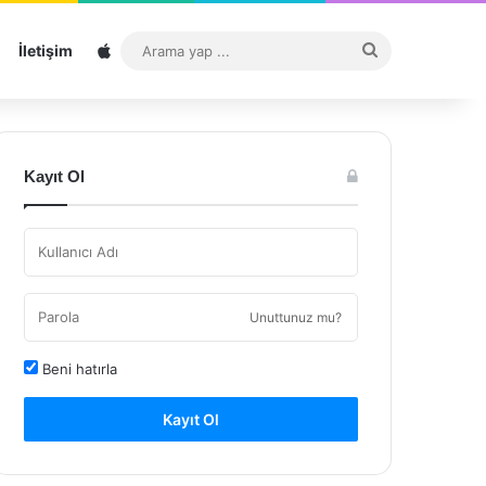
Sitemap
Arama
İletişim
yap
...
Kayıt Ol
Unuttunuz mu?
Beni hatırla
Kayıt Ol