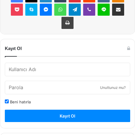
Pocket
Skype
Messenger
WhatsApp
Telegram
Viber
Line
E-Posta ile payla
Yazdır
Kayıt Ol
Unuttunuz mu?
Beni hatırla
Kayıt Ol