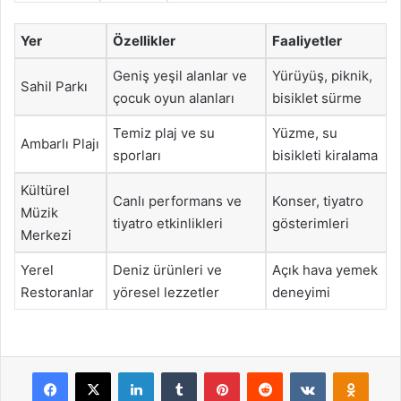
Yer
Özellikler
Faaliyetler
Geniş yeşil alanlar ve
Yürüyüş, piknik,
Sahil Parkı
çocuk oyun alanları
bisiklet sürme
Temiz plaj ve su
Yüzme, su
Ambarlı Plajı
sporları
bisikleti kiralama
Kültürel
Canlı performans ve
Konser, tiyatro
Müzik
tiyatro etkinlikleri
gösterimleri
Merkezi
Yerel
Deniz ürünleri ve
Açık hava yemek
Restoranlar
yöresel lezzetler
deneyimi
Facebook
X
LinkedIn
Tumblr
Pinterest
Reddit
VKontakte
Odnok