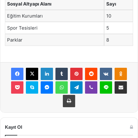
Sosyal Altyapı Alanı
Sayı
Eğitim Kurumları
10
Spor Tesisleri
5
Parklar
8
Facebook
X
LinkedIn
Tumblr
Pinterest
Reddit
VKontakte
Odnok
Pocket
Skype
Messenger
WhatsApp
Telegram
Viber
Line
E-Posta ile payla
Yazdır
Kayıt Ol