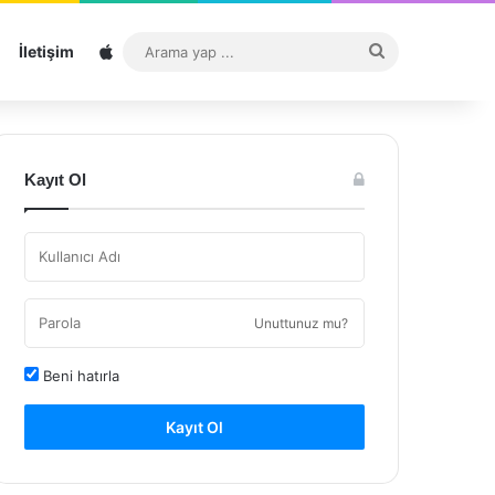
Sitemap
Arama
İletişim
yap
...
Kayıt Ol
Unuttunuz mu?
Beni hatırla
Kayıt Ol