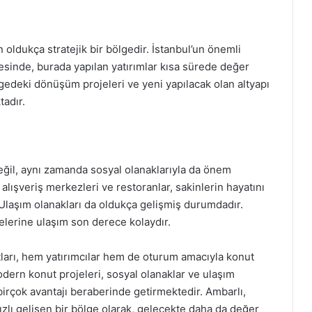
n oldukça stratejik bir bölgedir. İstanbul’un önemli
esinde, burada yapılan yatırımlar kısa sürede değer
lgedeki dönüşüm projeleri ve yeni yapılacak olan altyapı
tadır.
değil, aynı zamanda sosyal olanaklarıyla da önem
 alışveriş merkezleri ve restoranlar, sakinlerin hayatını
 Ulaşım olanakları da oldukça gelişmiş durumdadır.
gelerine ulaşım son derece kolaydır.
satları, hem yatırımcılar hem de oturum amacıyla konut
dern konut projeleri, sosyal olanaklar ve ulaşım
 birçok avantajı beraberinde getirmektedir. Ambarlı,
zlı gelişen bir bölge olarak, gelecekte daha da değer