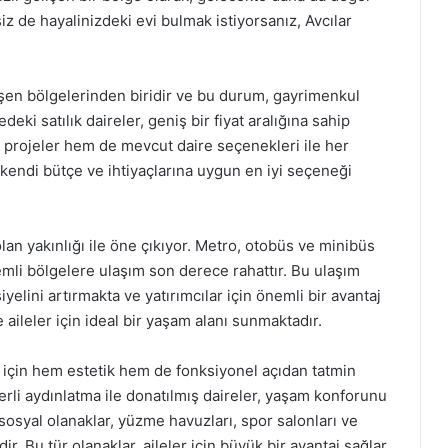
iz de hayalinizdeki evi bulmak istiyorsanız, Avcılar
lişen bölgelerinden biridir ve bu durum, gayrimenkul
edeki satılık daireler, geniş bir fiyat aralığına sahip
ş projeler hem de mevcut daire seçenekleri ile her
ın kendi bütçe ve ihtiyaçlarına uygun en iyi seçeneği
lan yakınlığı ile öne çıkıyor. Metro, otobüs ve minibüs
mli bölgelere ulaşım son derece rahattır. Bu ulaşım
yelini artırmakta ve yatırımcılar için önemli bir avantaj
aileler için ideal bir yaşam alanı sunmaktadır.
i için hem estetik hem de fonksiyonel açıdan tatmin
terli aydınlatma ile donatılmış daireler, yaşam konforunu
 sosyal olanaklar, yüzme havuzları, spor salonları ve
r. Bu tür olanaklar, aileler için büyük bir avantaj sağlar.