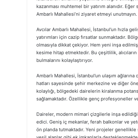
kazanması muhtemel bir yatırım alanıdır. Eğer s
Ambarlı Mahallesi’ni ziyaret etmeyi unutmayın.
Avcılar Ambarlı Mahallesi, İstanbul’un hızla ge
yatırımları için cazip fırsatlar sunmaktadır. Bölg
olmasıyla dikkat çekiyor. Hem yeni inşa edilmi
kesime hitap etmektedir. Bu çeşitlilik, alıcılar
bulmalarını kolaylaştırıyor.
Ambarlı Mahallesi, İstanbul’un ulaşım ağlarına o
hatları sayesinde şehir merkezine ve diğer öne
kolaylığı, bölgedeki dairelerin kiralanma potansi
sağlamaktadır. Özellikle genç profesyoneller ve 
Daireler, modern mimari çizgilerle inşa edildiğ
edici. Geniş iç mekanlar, ferah balkonlar ve ye
ön planda tutmaktadır. Yeni projeler genellikle
yeşil alanlar gibi ek imkanlarla desteklenmektedi