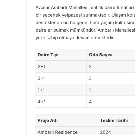
Avcılar Ambarlı Mahallesi, satılık daire fırsatlar
bir seçenek yelpazesi sunmaktadır. Ulaşım kolayl
desteklenen bu bölgede, hem yaşam kalitesini 
daireler bulmak mümkündür. Ambarlı Mahallesi, 
yere sahip olmaya devam etmektedir.
Daire Tipi
Oda Sayısı
2+1
2
3+1
3
1+1
1
4+1
4
Proje Adı
Teslim Tarihi
Ambarlı Residence
2024