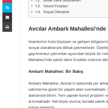
Satılık Daire Seçenekleri
Skype
Yatırım Fırsatları
Sosyal Olanaklar
E-Posta ile paylaş
Yazdır
Avcılar Ambarlı Mahallesi’nde S
İstanbul’un hızla büyüyen ve gelişen bölgelerin
sosyal olanaklarıyla dikkat çekmektedir. Özellik
gayrimenkul yatırımları açısından büyük bir iv
Mahallesi’nde satılık daire fırsatları üzerine det
Ambarlı Mahallesi: Bir Bakış
Ambarlı Mahallesi, Avcılar’ın batısında yer al
sakinlerine güzel bir yaşam alanı sunmaktadır.
alanlarıyla bilinir. Yeni yapılan konut projeleri 
artırmaktadır. Hal böyle olunca, burada satılık
haline gelmiştir.