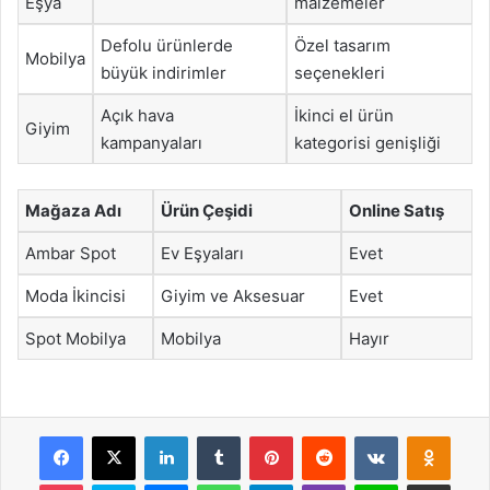
Eşya
malzemeler
Defolu ürünlerde
Özel tasarım
Mobilya
büyük indirimler
seçenekleri
Açık hava
İkinci el ürün
Giyim
kampanyaları
kategorisi genişliği
Mağaza Adı
Ürün Çeşidi
Online Satış
Ambar Spot
Ev Eşyaları
Evet
Moda İkincisi
Giyim ve Aksesuar
Evet
Spot Mobilya
Mobilya
Hayır
Facebook
X
LinkedIn
Tumblr
Pinterest
Reddit
VKontakte
Odnok
Pocket
Skype
Messenger
WhatsApp
Telegram
Viber
Line
E-Posta ile payla