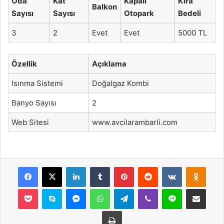
Oda
Kat
Kapalı
Kira
Balkon
Sayısı
Sayısı
Otopark
Bedeli
3
2
Evet
Evet
5000 TL
Özellik
Açıklama
Isınma Sistemi
Doğalgaz Kombi
Banyo Sayısı
2
Web Sitesi
www.avcilarambarli.com
Facebook
X
LinkedIn
Tumblr
Pinterest
Reddit
VKontakte
Odnok
Pocket
Skype
Messenger
WhatsApp
Telegram
Viber
Line
E-Posta ile payla
Yazdır