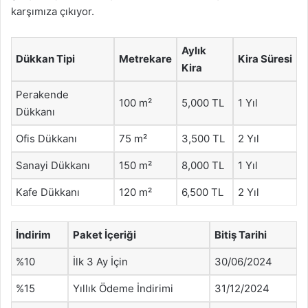
karşımıza çıkıyor.
Aylık
Dükkan Tipi
Metrekare
Kira Süresi
Kira
Perakende
100 m²
5,000 TL
1 Yıl
Dükkanı
Ofis Dükkanı
75 m²
3,500 TL
2 Yıl
Sanayi Dükkanı
150 m²
8,000 TL
1 Yıl
Kafe Dükkanı
120 m²
6,500 TL
2 Yıl
İndirim
Paket İçeriği
Bitiş Tarihi
%10
İlk 3 Ay İçin
30/06/2024
%15
Yıllık Ödeme İndirimi
31/12/2024