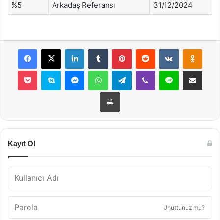
%5
Arkadaş Referansı
31/12/2024
Facebook
X
LinkedIn
Tumblr
Pinterest
Reddit
VKontakte
Odnok
Pocket
Skype
Messenger
WhatsApp
Telegram
Viber
Line
E-Posta ile payla
Yazdır
Kayıt Ol
Unuttunuz mu?