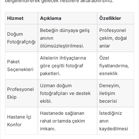
belgelendirerek gelecek nesillere aktarabilirsiniz.
Hizmet
Açıklama
Özellikler
Bebeğin dünyaya geliş
Profesyonel
Doğum
anının
çekim, doğal
Fotoğrafçılığı
ölümsüzleştirilmesi.
anlar
Ailelerin ihtiyaçlarına
Özel
Paket
göre çeşitli fotoğraf
fiyatlandırma,
Seçenekleri
paketleri.
esneklik
Uzman doğum
Deneyim,
Profesyonel
fotoğrafçıları ve destek
iletişim
Ekip
ekibi.
becerisi
Hastanede sağlanan
İstediğiniz
Hastane İçi
rahat ortamda çekim
anın
Konfor
imkanı.
kaydedilmesi