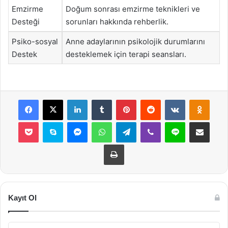
Emzirme
Doğum sonrası emzirme teknikleri ve
Desteği
sorunları hakkında rehberlik.
Psiko-sosyal
Anne adaylarının psikolojik durumlarını
Destek
desteklemek için terapi seansları.
Facebook
X
LinkedIn
Tumblr
Pinterest
Reddit
VKontakte
Odnok
Pocket
Skype
Messenger
WhatsApp
Telegram
Viber
Line
E-Posta ile payla
Yazdır
Kayıt Ol