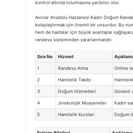
kontrol altında tutulmasına yardımcı olur.
Avcılar Anadolu Hastanesi Kadın Doğum Randevu
kolaylaştırmak için önemli bir unsurdur. Bu nu
hem de hastalar için büyük avantajlar sağlayacak
randevu sisteminden yararlanmalıdır.
Sıra No
Hizmet
Açıklam
1
Randevu Alma
Online v
2
Hamilelik Takibi
Hamileli
3
Doğum Hizmetleri
Güvenli 
4
Jinekolojik Muayeneler
Kadın sa
5
Hamilelik Kursları
Doğum ön
İletişim Bilgileri
Açıklama