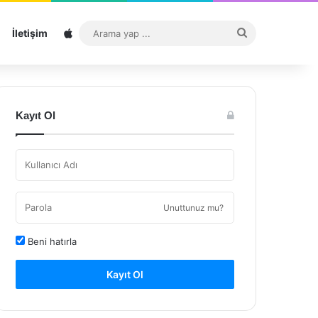
Sitemap
Arama
İletişim
yap
...
Kayıt Ol
Unuttunuz mu?
Beni hatırla
Kayıt Ol