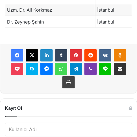
Uzm. Dr. Ali Korkmaz
İstanbul
Dr. Zeynep Şahin
İstanbul
Facebook
X
LinkedIn
Tumblr
Pinterest
Reddit
VKontakte
Odnok
Pocket
Skype
Messenger
WhatsApp
Telegram
Viber
Line
E-Posta ile payla
Yazdır
Kayıt Ol