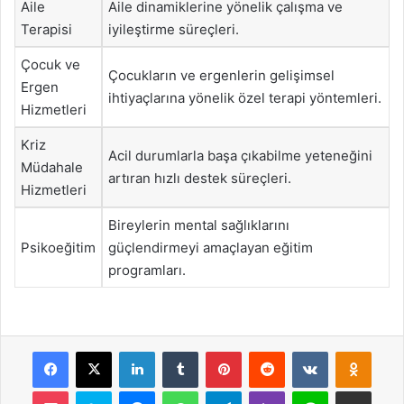
Aile
Aile dinamiklerine yönelik çalışma ve
Terapisi
iyileştirme süreçleri.
Çocuk ve
Çocukların ve ergenlerin gelişimsel
Ergen
ihtiyaçlarına yönelik özel terapi yöntemleri.
Hizmetleri
Kriz
Acil durumlarla başa çıkabilme yeteneğini
Müdahale
artıran hızlı destek süreçleri.
Hizmetleri
Bireylerin mental sağlıklarını
Psikoeğitim
güçlendirmeyi amaçlayan eğitim
programları.
Facebook
X
LinkedIn
Tumblr
Pinterest
Reddit
VKontakte
Odnok
Pocket
Skype
Messenger
WhatsApp
Telegram
Viber
Line
E-Posta ile payla