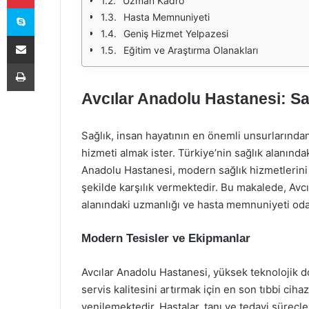
Uzman Kadro
Skype
Hasta Memnuniyeti
Geniş Hizmet Yelpazesi
E-Posta ile paylaş
Eğitim ve Araştırma Olanakları
Yazdır
Avcılar Anadolu Hastanesi: Sağ
Sağlık, insan hayatının en önemli unsurlarından
hizmeti almak ister. Türkiye’nin sağlık alanında
Anadolu Hastanesi, modern sağlık hizmetlerini s
şekilde karşılık vermektedir. Bu makalede, Avc
alanındaki uzmanlığı ve hasta memnuniyeti odakl
Modern Tesisler ve Ekipmanlar
Avcılar Anadolu Hastanesi, yüksek teknolojik d
servis kalitesini artırmak için en son tıbbi cih
yenilemektedir. Hastalar, tanı ve tedavi süreçle