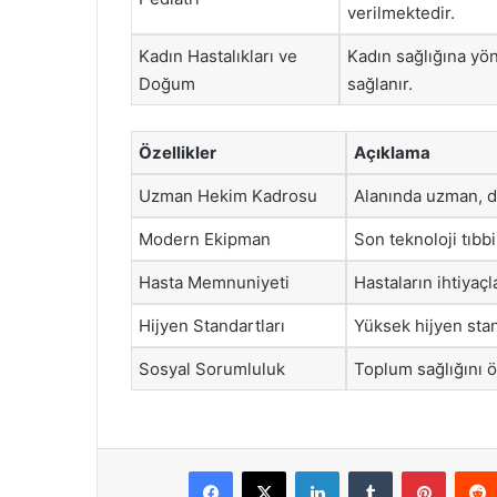
verilmektedir.
Kadın Hastalıkları ve
Kadın sağlığına yön
Doğum
sağlanır.
Özellikler
Açıklama
Uzman Hekim Kadrosu
Alanında uzman, d
Modern Ekipman
Son teknoloji tıbbi
Hasta Memnuniyeti
Hastaların ihtiyaç
Hijyen Standartları
Yüksek hijyen stan
Sosyal Sorumluluk
Toplum sağlığını ö
Facebook
X
LinkedIn
Tumblr
Pintere