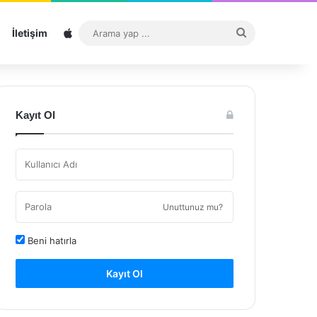
Sitemap
Arama
İletişim
yap
...
Kayıt Ol
Unuttunuz mu?
Beni hatırla
Kayıt Ol