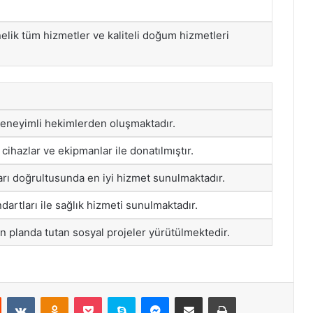
elik tüm hizmetler ve kaliteli doğum hizmetleri
eneyimli hekimlerden oluşmaktadır.
 cihazlar ve ekipmanlar ile donatılmıştır.
ları doğrultusunda en iyi hizmet sunulmaktadır.
dartları ile sağlık hizmeti sunulmaktadır.
n planda tutan sosyal projeler yürütülmektedir.
st
Reddit
VKontakte
Odnoklassniki
Pocket
Skype
Messenger
E-Posta ile paylaş
Yazdır