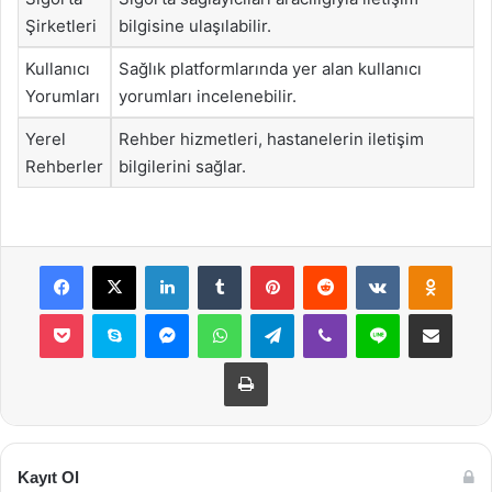
Şirketleri
bilgisine ulaşılabilir.
Kullanıcı
Sağlık platformlarında yer alan kullanıcı
Yorumları
yorumları incelenebilir.
Yerel
Rehber hizmetleri, hastanelerin iletişim
Rehberler
bilgilerini sağlar.
Facebook
X
LinkedIn
Tumblr
Pinterest
Reddit
VKontakte
Odnok
Pocket
Skype
Messenger
WhatsApp
Telegram
Viber
Line
E-Posta ile payla
Yazdır
Kayıt Ol