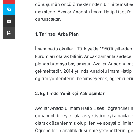
Skype
dönüşümün öncü örneklerinden birini temsil ed
makalede, Avcılar Anadolu İmam Hatip Lisesi’n
E-Posta ile paylaş
durulacaktır.
Yazdır
1. Tarihsel Arka Plan
İmam hatip okulları, Türkiye’de 1950’li yıllarda
kurumları olarak bilinir. Ancak zamanla sadece
planda tutmaya başlamıştır. Avcılar Anadolu İmam
çekmektedir. 2014 yılında Anadolu İmam Hatip L
eğitim yöntemlerini benimseyerek, öğrencileri
2. Eğitimde Yenilikçi Yaklaşımlar
Avcılar Anadolu İmam Hatip Lisesi, öğrencileri
donanımlı bireyler olarak yetiştirmeyi amaçlar
olarak düzenlenmiş olup, fen ve sosyal bilimle
Öğrencilerin analitik düşünme yeteneklerini ge