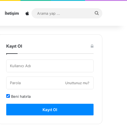
Sitemap
Arama
İletişim
yap
...
Kayıt Ol
Unuttunuz mu?
Beni hatırla
Kayıt Ol