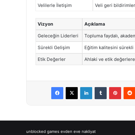
Velilerle İletişim
Veli geri bildirimler
Vizyon
Açıklama
Geleceğin Liderleri
Topluma faydalı, akadem
Sürekli Gelişim
Eğitim kalitesini sürekli
Etik Değerler
Ahlaki ve etik değerlere
Facebook
X
LinkedIn
Tumblr
Pintere
unblocked games
evden eve nakliyat