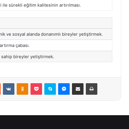
i ile sürekli eğitim kalitesinin artırılması.
ik ve sosyal alanda donanımlı bireyler yetiştirmek.
 artırma çabası.
 sahip bireyler yetiştirmek.
st
Reddit
VKontakte
Odnoklassniki
Pocket
Skype
Messenger
E-Posta ile paylaş
Yazdır