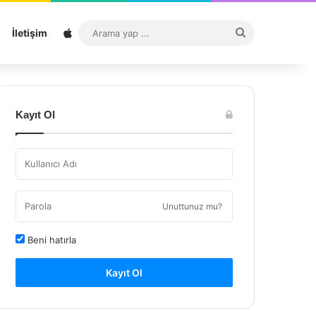
Sitemap
Arama
İletişim
yap
...
Kayıt Ol
Unuttunuz mu?
Beni hatırla
Kayıt Ol