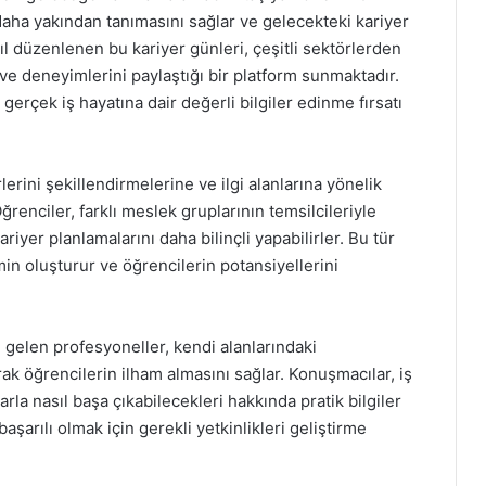
i daha yakından tanımasını sağlar ve gelecekteki kariyer
ıl düzenlenen bu kariyer günleri, çeşitli sektörlerden
 ve deneyimlerini paylaştığı bir platform sunmaktadır.
 gerçek iş hayatına dair değerli bilgiler edinme fırsatı
lerini şekillendirmelerine ve ilgi alanlarına yönelik
ğrenciler, farklı meslek gruplarının temsilcileriyle
ariyer planlamalarını daha bilinçli yapabilirler. Bu tür
emin oluşturur ve öğrencilerin potansiyellerini
n gelen profesyoneller, kendi alanlarındaki
rak öğrencilerin ilham almasını sağlar. Konuşmacılar, iş
rla nasıl başa çıkabilecekleri hakkında pratik bilgiler
şarılı olmak için gerekli yetkinlikleri geliştirme