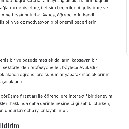
inde doğru kararlar almayı sağlamakla sınırlı değildir.
 ağlarını genişletme, iletişim becerilerini geliştirme ve
nme fırsatı bulurlar. Ayrıca, öğrencilerin kendi
disiplin ve öz motivasyon gibi önemli becerilerin
 geniş bir yelpazede meslek dallarını kapsayan bir
li sektörlerden profesyoneller, böylece Avukatlık,
çok alanda öğrencilere sunumlar yaparak mesleklerinin
ylaşmaktadır.
 görüşme fırsatları ile öğrencilere interaktif bir deneyim
leri hakkında daha derinlemesine bilgi sahibi olurken,
 unsurları daha iyi anlayabilirler.
ildirim