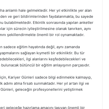
daha anlamlı hale gelmektedir. Her yıl etkinlikte yer alan
nden ve geri bildirimlerinden faydalanmakta, bu sayede
u bulabilmektedir. Etkinlik sonrasında yapılan anketler
lar için sürecin iyileştirilmesine olanak tanırken, aynı
ını şekillendirmekte önemli bir rol oynamaktadır.
rin sadece eğitim hayatında değil, aynı zamanda
apmalarını sağlayan kıymetli bir etkinliktir. Bu tür
edebilecekleri, ilgi alanlarını keşfedebilecekleri ve
 bulunacak bütüncül bir eğitim anlayışının parçasıdır.
için, Kariyer Günleri sadece bilgi edinmekle kalmayıp,
k adımı atma fırsatı sunmaktadır. Her yıl artan ilgi ve
er Günleri, geleceğin profesyonellerini yetiştirmek
leri geleceğe hazırlama amacını taşıyan önemli bir