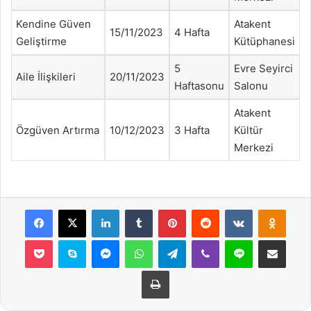
Kendine Güven
Atakent
15/11/2023
4 Hafta
Geliştirme
Kütüphanesi
5
Evre Seyirci
Aile İlişkileri
20/11/2023
Haftasonu
Salonu
Atakent
Özgüven Artırma
10/12/2023
3 Hafta
Kültür
Merkezi
Facebook
X
LinkedIn
Tumblr
Pinterest
Reddit
VKontakte
Odnok
Pocket
Skype
Messenger
WhatsApp
Telegram
Viber
Line
E-Posta ile payla
Yazdır