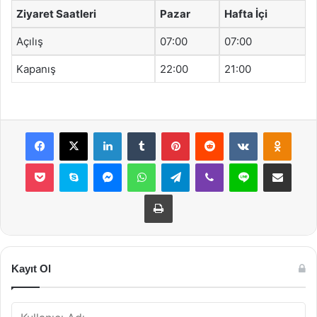
Ziyaret Saatleri
Pazar
Hafta İçi
Açılış
07:00
07:00
Kapanış
22:00
21:00
Facebook
X
LinkedIn
Tumblr
Pinterest
Reddit
VKontakte
Odnok
Pocket
Skype
Messenger
WhatsApp
Telegram
Viber
Line
E-Posta ile payla
Yazdır
Kayıt Ol