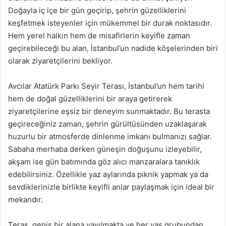
Doğayla iç içe bir gün geçirip, şehrin güzelliklerini
keşfetmek isteyenler için mükemmel bir durak noktasıdır.
Hem yerel halkın hem de misafirlerin keyifle zaman
geçirebileceği bu alan, İstanbul’un nadide köşelerinden biri
olarak ziyaretçilerini bekliyor.
Avcılar Atatürk Parkı Seyir Terası, İstanbul’un hem tarihi
hem de doğal güzelliklerini bir araya getirerek
ziyaretçilerine eşsiz bir deneyim sunmaktadır. Bu terasta
geçireceğiniz zaman, şehrin gürültüsünden uzaklaşarak
huzurlu bir atmosferde dinlenme imkanı bulmanızı sağlar.
Sabaha merhaba derken güneşin doğuşunu izleyebilir,
akşam ise gün batımında göz alıcı manzaralara tanıklık
edebilirsiniz. Özellikle yaz aylarında piknik yapmak ya da
sevdiklerinizle birlikte keyifli anlar paylaşmak için ideal bir
mekandır.
Teras, geniş bir alana yayılmakta ve her yaş grubundan