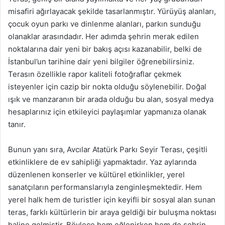
misafiri ağırlayacak şekilde tasarlanmıştır. Yürüyüş alanları,
çocuk oyun parkı ve dinlenme alanları, parkın sunduğu
olanaklar arasındadır. Her adımda şehrin merak edilen
noktalarına dair yeni bir bakış açısı kazanabilir, belki de
İstanbul’un tarihine dair yeni bilgiler öğrenebilirsiniz.
Terasın özellikle rapor kaliteli fotoğraflar çekmek
isteyenler için cazip bir nokta olduğu söylenebilir. Doğal
ışık ve manzaranın bir arada olduğu bu alan, sosyal medya
hesaplarınız için etkileyici paylaşımlar yapmanıza olanak
tanır.
Bunun yanı sıra, Avcılar Atatürk Parkı Seyir Terası, çeşitli
etkinliklere de ev sahipliği yapmaktadır. Yaz aylarında
düzenlenen konserler ve kültürel etkinlikler, yerel
sanatçıların performanslarıyla zenginleşmektedir. Hem
yerel halk hem de turistler için keyifli bir sosyal alan sunan
teras, farklı kültürlerin bir araya geldiği bir buluşma noktası
haline gelmiştir. Böylece hem eğlenirken hem de şehrin