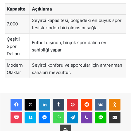
Kapasite
Açıklama
Seyirci kapasitesi, bölgedeki en büyük spor
7.000
tesislerinden biri olmasını sağlar.
Çeşitli
Futbol dışında, birçok spor dalına ev
Spor
sahipliği yapar.
Dalları
Modern
Seyirci konforu ve sporcular için antrenman
Olaklar
sahaları mevcuttur.
Facebook
X
LinkedIn
Tumblr
Pinterest
Reddit
VKontakte
Odnok
Pocket
Skype
Messenger
WhatsApp
Telegram
Viber
Line
E-Posta ile payla
Yazdır