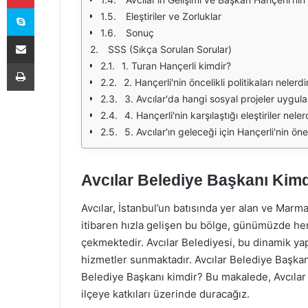
Skype
Eleştiriler ve Zorluklar
Sonuç
E-Posta ile paylaş
SSS (Sıkça Sorulan Sorular)
Yazdır
1. Turan Hançerli kimdir?
2. Hançerli'nin öncelikli politikaları nelerdi
3. Avcılar'da hangi sosyal projeler uygu
4. Hançerli'nin karşılaştığı eleştiriler neler
5. Avcılar'ın geleceği için Hançerli'nin ön
Avcılar Belediye Başkanı Kimd
Avcılar, İstanbul’un batısında yer alan ve Marmara
itibaren hızla gelişen bu bölge, günümüzde he
çekmektedir. Avcılar Belediyesi, bu dinamik yap
hizmetler sunmaktadır. Avcılar Belediye Başkanı
Belediye Başkanı kimdir? Bu makalede, Avcılar B
ilçeye katkıları üzerinde duracağız.