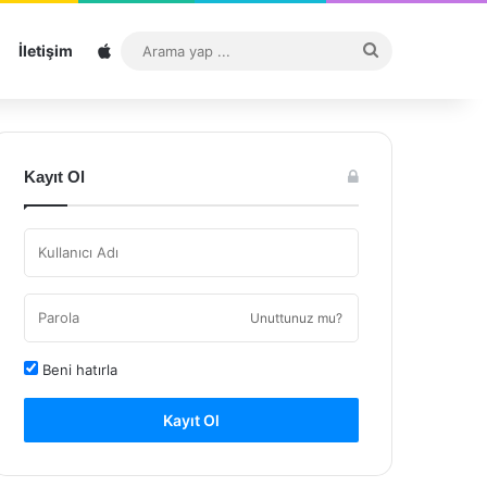
Sitemap
Arama
İletişim
yap
...
Kayıt Ol
Unuttunuz mu?
Beni hatırla
Kayıt Ol