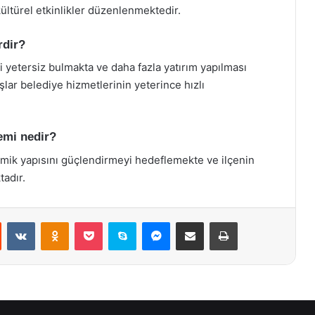
ültürel etkinlikler düzenlenmektedir.
rdir?
ni yetersiz bulmakta ve daha fazla yatırım yapılması
şlar belediye hizmetlerinin yeterince hızlı
nemi nedir?
onomik yapısını güçlendirmeyi hedeflemekte ve ilçenin
tadır.
st
Reddit
VKontakte
Odnoklassniki
Pocket
Skype
Messenger
E-Posta ile paylaş
Yazdır