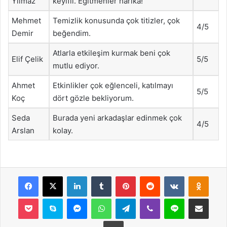
Yılmaz
keyifli. Eğitmenler harika!
Mehmet
Temizlik konusunda çok titizler, çok
4/5
Demir
beğendim.
Atlarla etkileşim kurmak beni çok
Elif Çelik
5/5
mutlu ediyor.
Ahmet
Etkinlikler çok eğlenceli, katılmayı
5/5
Koç
dört gözle bekliyorum.
Seda
Burada yeni arkadaşlar edinmek çok
4/5
Arslan
kolay.
Facebook
X
LinkedIn
Tumblr
Pinterest
Reddit
VKontakte
Odnok
Pocket
Skype
Messenger
WhatsApp
Telegram
Viber
Line
E-Posta ile payla
Yazdır