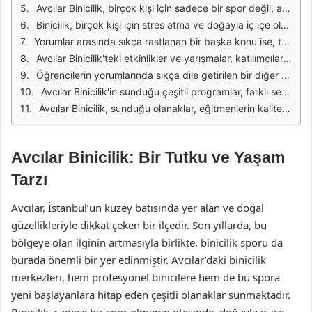
Avcılar Binicilik, birçok kişi için sadece bir spor değil, aynı zamanda bir yaşam tarzıdır. Bu tesis, binicilik meraklıları için sunduğu çeşitli olanaklarla dikkat çekmektedir. Eğitmenlerin deneyimi ve atların bakımı, bu sporun güvenli ve keyifli bir şekilde yapılmasını sağlamaktadır. Kullanıcı yorumları, genellikle bu olumlu deneyimlere vurgu yapmaktadır. Binicilik dersleri alan öğrenciler, eğitmenlerin profesyonelliğinden ve yaklaşımından oldukça memnun kalmaktadır.
Binicilik, birçok kişi için stres atma ve doğayla iç içe olma fırsatı sunar. Avcılar Binicilik'le ilgili yapılan yorumlar, bu deneyimin ne kadar keyifli olduğuna dair birçok örnek içermektedir. Öğrenciler, derslerin yanı sıra atlarla olan etkileşimlerinin de kendilerine huzur verdiğini belirtmektedir. Ayrıca, atların bakımı ve beslenmesi konusundaki titizlik, bu tesisin tercih edilmesinde önemli bir rol oynamaktadır.
Yorumlar arasında sıkça rastlanan bir başka konu ise, tesisin sunduğu sosyal olanaklardır. Avcılar Binicilik, sadece bir eğitim alanı olmanın ötesinde, aynı zamanda bir topluluk oluşturma işlevi de görmektedir. Binicilik derslerine katılanlar, burada yeni arkadaşlıklar edinmekte ve ortak bir tutku etrafında bir araya gelmektedirler. Bu sosyal etkileşim, binicilik deneyimini daha da zenginleştirmektedir.
Avcılar Binicilik'teki etkinlikler ve yarışmalar, katılımcılar için heyecan verici bir deneyim sunmaktadır. Katılımcılar, bu tür organizasyonlar sayesinde yeteneklerini sergileme fırsatı bulmakta ve aynı zamanda diğer binicilerle tanışma imkanı elde etmektedir. Bu tür etkinlikler, katılımcıların motivasyonunu artırmakta ve binicilik tutkusunu pekiştirmektedir.
Öğrencilerin yorumlarında sıkça dile getirilen bir diğer husus ise, tesisin temizliği ve düzenidir. Avcılar Binicilik, hem atların hem de kullanıcıların sağlığını ön planda tutarak, hijyenik bir ortam sağlamaktadır. Bu durum, hem yeni başlayanlar hem de deneyimli biniciler için büyük bir artı olarak değerlendirilmektedir. Kullanıcılar, bu konuda tesisin titizliğini takdir etmektedir.
Avcılar Binicilik'in sunduğu çeşitli programlar, farklı seviyelerdeki binicilere hitap etmektedir. Hem çocuklar hem de yetişkinler için uygun dersler sunulmakta ve bu da geniş bir kitleye hitap etmektedir. Kullanıcıların yorumları, bu çeşitliliğin katılımcılara büyük bir avantaj sağladığını göstermektedir. Her seviyeden binicinin burada kendine uygun bir program bulabilmesi, tesisin başarısına katkıda bulunmaktadır.
Avcılar Binicilik, sunduğu olanaklar, eğitmenlerin kalitesi, sosyal etkileşim fırsatları ve hijyenik ortamıyla birçok kişi tarafından beğenilmektedir. Kullanıcı yorumları, bu tesisin neden tercih edildiğine dair önemli ipuçları sunmaktadır. Binicilik tutkusunu paylaşan bir topluluk içinde yer almak isteyenler için Avcılar Binicilik, ideal bir seçenek olmaya devam etmektedir.
Avcılar Binicilik: Bir Tutku ve Yaşam
Tarzı
Avcılar, İstanbul’un kuzey batısında yer alan ve doğal
güzellikleriyle dikkat çeken bir ilçedir. Son yıllarda, bu
bölgeye olan ilginin artmasıyla birlikte, binicilik sporu da
burada önemli bir yer edinmiştir. Avcılar’daki binicilik
merkezleri, hem profesyonel binicilere hem de bu spora
yeni başlayanlara hitap eden çeşitli olanaklar sunmaktadır.
Binicilik, sadece bir spor olmanın ötesinde, doğayla iç içe