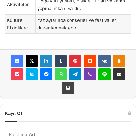
Doğa yürüyüşleri, bisiklet turları ve kamp
Aktiviteler
yapma imkanı vardır.
Kültürel
Yaz aylarında konserler ve festivaller
Etkinlikler
düzenlenmektedir.
Facebook
X
LinkedIn
Tumblr
Pinterest
Reddit
VKontakte
Odnok
Pocket
Skype
Messenger
WhatsApp
Telegram
Viber
Line
E-Posta ile payla
Yazdır
Kayıt Ol