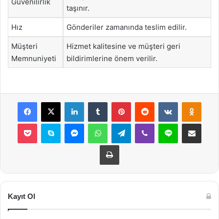
Güvenilirlik
taşınır.
Hız
Gönderiler zamanında teslim edilir.
Müşteri
Hizmet kalitesine ve müşteri geri
Memnuniyeti
bildirimlerine önem verilir.
Facebook
X
LinkedIn
Tumblr
Pinterest
Reddit
VKontakte
Odnok
Pocket
Skype
Messenger
WhatsApp
Telegram
Viber
Line
E-Posta ile payla
Yazdır
Kayıt Ol