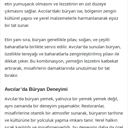
etin yumuşacık olmasını ve lezzetinin en üst düzeye
çıkmasını sağlar. Avcılar’daki büryan ise, bölgenin zengin
kültürel yapısı ve yerel malzemelerle harmanlanarak eşsiz
bir tat sunar.
Etin yanı sıra, büryan genellikle pilav, soğan, ve çeşitli
baharatlarla birlikte servis edilir. Avcılar’da sunulan büryan,
özellikle tereyağı ve baharatlarla zenginleştirilmiş pilavı ile
dikkat çeker. Bu kombinasyon, yemeğin lezzetini katbekat
artırarak, misafirlerin damaklarında unutulmaz bir tat
bırakır.
Avcılar’da Büryan Deneyimi
Avcılar’da büryan yemek, yalnızca bir yemek yemek değil,
aynı zamanda bir deneyim yaşamaktır. Restoranlar,
misafirlerine otantik bir atmosfer sunarak, büryanın tarihine
ve kültürüne bir yolculuk yapma imkanı tanır. Yerel halkın
sıcak kanlılığı ve misafirperverliği, bu deneyimi daha da özel