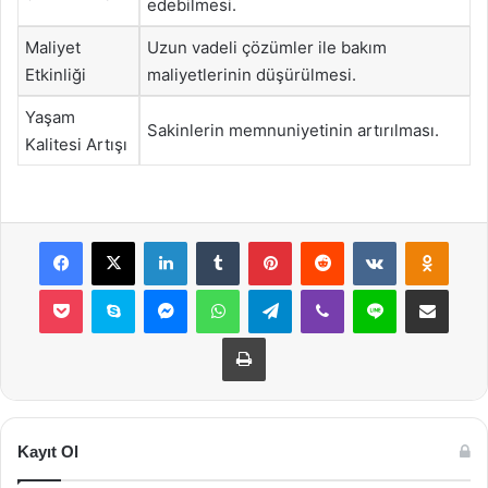
edebilmesi.
Maliyet
Uzun vadeli çözümler ile bakım
Etkinliği
maliyetlerinin düşürülmesi.
Yaşam
Sakinlerin memnuniyetinin artırılması.
Kalitesi Artışı
Facebook
X
LinkedIn
Tumblr
Pinterest
Reddit
VKontakte
Odnok
Pocket
Skype
Messenger
WhatsApp
Telegram
Viber
Line
E-Posta ile payla
Yazdır
Kayıt Ol