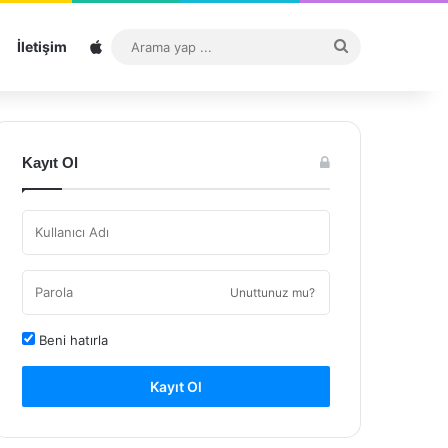
Sitemap
Arama
İletişim
yap
...
Kayıt Ol
Unuttunuz mu?
Beni hatırla
Kayıt Ol