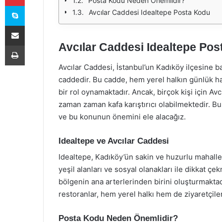
Posta Kodu Neden Önemlidir?
Skype
Avcılar Caddesi Idealtepe Posta Kodu
E-Posta ile paylaş
Avcılar Caddesi Idealtepe Po
Yazdır
Avcılar Caddesi, İstanbul’un Kadıköy ilçesine b
caddedir. Bu cadde, hem yerel halkın günlük ha
bir rol oynamaktadır. Ancak, birçok kişi için Avc
zaman zaman kafa karıştırıcı olabilmektedir. B
ve bu konunun önemini ele alacağız.
Idealtepe ve Avcılar Caddesi
Idealtepe, Kadıköy’ün sakin ve huzurlu mahalleler
yeşil alanları ve sosyal olanakları ile dikkat ç
bölgenin ana arterlerinden birini oluşturmakta
restoranlar, hem yerel halkı hem de ziyaretçil
Posta Kodu Neden Önemlidir?