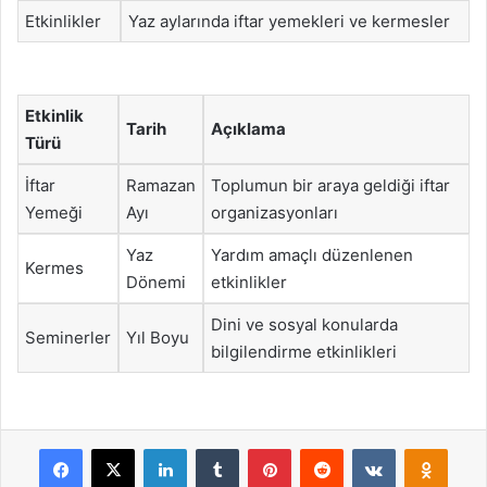
Etkinlikler
Yaz aylarında iftar yemekleri ve kermesler
Etkinlik
Tarih
Açıklama
Türü
İftar
Ramazan
Toplumun bir araya geldiği iftar
Yemeği
Ayı
organizasyonları
Yaz
Yardım amaçlı düzenlenen
Kermes
Dönemi
etkinlikler
Dini ve sosyal konularda
Seminerler
Yıl Boyu
bilgilendirme etkinlikleri
Facebook
X
LinkedIn
Tumblr
Pinterest
Reddit
VKontakte
Odnok