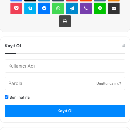
Pocket
Skype
Messenger
WhatsApp
Telegram
Viber
Line
E-Posta ile payla
Yazdır
Kayıt Ol
Unuttunuz mu?
Beni hatırla
Kayıt Ol