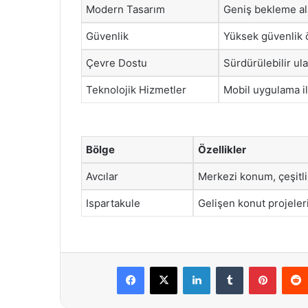
Modern Tasarım
Geniş bekleme ala
Güvenlik
Yüksek güvenlik ö
Çevre Dostu
Sürdürülebilir ul
Teknolojik Hizmetler
Mobil uygulama ile
Bölge
Özellikler
Avcılar
Merkezi konum, çeşitli 
Ispartakule
Gelişen konut projeleri
Facebook
X
LinkedIn
Tumblr
Pintere