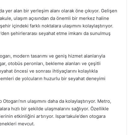
da yer alan bir yerleşim alanı olarak öne çıkıyor. Gelişen
rtakule, ulaşım açısından da önemli bir merkez haline
şehir içindeki farklı noktalara ulaşımını kolaylaştırıyor.
e’den şehirlerarası seyahat etme imkanı da sunulmuş
ogarı, modern tasarımı ve geniş hizmet alanlarıyla
ar, otobüs peronları, bekleme alanları ve çeşitli
eyahat öncesi ve sonrası ihtiyaçlarını kolaylıkla
nlemleri de yolcuların huzurlu bir seyahat deneyimi
 Otogarı’nın ulaşımını daha da kolaylaştırıyor. Metro,
lara hızlı bir şekilde ulaşmalarını sağlıyor. Özellikle
rinin etkinliğini artırıyor. Ispartakule’den otogara
çenekleri mevcut.