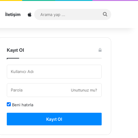
Sitemap
Arama
İletişim
yap
...
Kayıt Ol
Unuttunuz mu?
Beni hatırla
Kayıt Ol