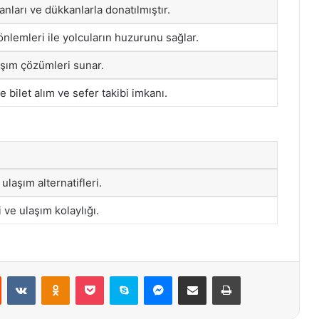
nları ve dükkanlarla donatılmıştır.
nlemleri ile yolcuların huzurunu sağlar.
aşım çözümleri sunar.
 bilet alım ve sefer takibi imkanı.
ulaşım alternatifleri.
 ve ulaşım kolaylığı.
st
Reddit
VKontakte
Odnoklassniki
Pocket
Skype
Messenger
E-Posta ile paylaş
Yazdır