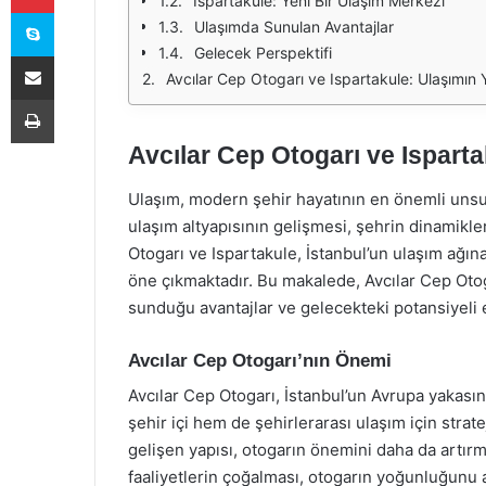
Ispartakule: Yeni Bir Ulaşım Merkezi
Skype
Ulaşımda Sunulan Avantajlar
Gelecek Perspektifi
E-Posta ile paylaş
Avcılar Cep Otogarı ve Ispartakule: Ulaşımın 
Yazdır
Avcılar Cep Otogarı ve Isparta
Ulaşım, modern şehir hayatının en önemli unsurl
ulaşım altyapısının gelişmesi, şehrin dinamikler
Otogarı ve Ispartakule, İstanbul’un ulaşım ağına
öne çıkmaktadır. Bu makalede, Avcılar Cep Otoga
sunduğu avantajlar ve gelecekteki potansiyeli e
Avcılar Cep Otogarı’nın Önemi
Avcılar Cep Otogarı, İstanbul’un Avrupa yakasın
şehir içi hem de şehirlerarası ulaşım için strat
gelişen yapısı, otogarın önemini daha da artırma
faaliyetlerin çoğalması, otogarın yoğunluğunu 