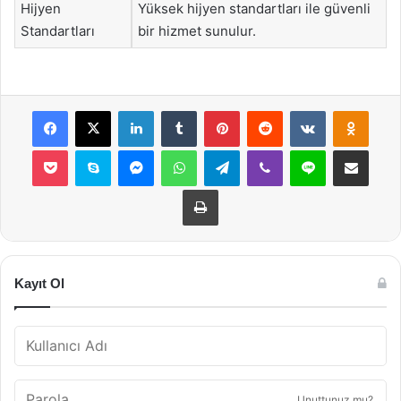
Hijyen
Yüksek hijyen standartları ile güvenli
Standartları
bir hizmet sunulur.
Facebook
X
LinkedIn
Tumblr
Pinterest
Reddit
VKontakte
Odnok
Pocket
Skype
Messenger
WhatsApp
Telegram
Viber
Line
E-Posta ile payla
Yazdır
Kayıt Ol
Unuttunuz mu?