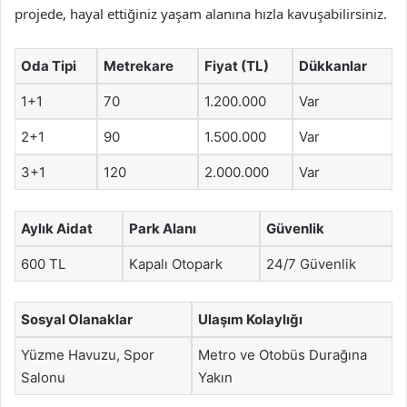
projede, hayal ettiğiniz yaşam alanına hızla kavuşabilirsiniz.
Oda Tipi
Metrekare
Fiyat (TL)
Dükkanlar
1+1
70
1.200.000
Var
2+1
90
1.500.000
Var
3+1
120
2.000.000
Var
Aylık Aidat
Park Alanı
Güvenlik
600 TL
Kapalı Otopark
24/7 Güvenlik
Sosyal Olanaklar
Ulaşım Kolaylığı
Yüzme Havuzu, Spor
Metro ve Otobüs Durağına
Salonu
Yakın