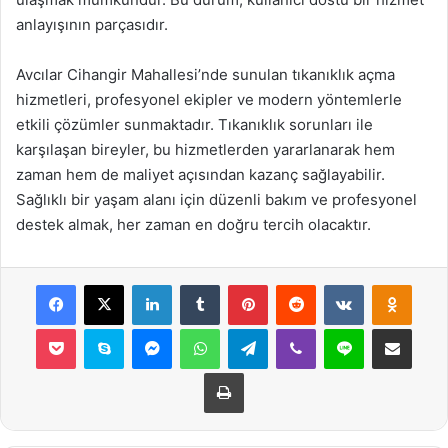
anlayışının parçasıdır.
Avcılar Cihangir Mahallesi’nde sunulan tıkanıklık açma
hizmetleri, profesyonel ekipler ve modern yöntemlerle
etkili çözümler sunmaktadır. Tıkanıklık sorunları ile
karşılaşan bireyler, bu hizmetlerden yararlanarak hem
zaman hem de maliyet açısından kazanç sağlayabilir.
Sağlıklı bir yaşam alanı için düzenli bakım ve profesyonel
destek almak, her zaman en doğru tercih olacaktır.
Facebook
X
LinkedIn
Tumblr
Pinterest
Reddit
VKontakte
Odnok
Pocket
Skype
Messenger
WhatsApp
Telegram
Viber
Line
E-Posta ile payla
Yazdır