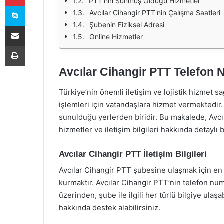
PTT'nin Sunmuş Olduğu Hizmetler
Skype
Avcılar Cihangir PTT'nin Çalışma Saatleri
Şubenin Fiziksel Adresi
E-Posta ile paylaş
Online Hizmetler
Yazdır
Avcılar Cihangir PTT Telefon N
Türkiye’nin önemli iletişim ve lojistik hizmet s
işlemleri için vatandaşlara hizmet vermektedir
sunulduğu yerlerden biridir. Bu makalede, Avc
hizmetler ve iletişim bilgileri hakkında detaylı bi
Avcılar Cihangir PTT İletişim Bilgileri
Avcılar Cihangir PTT şubesine ulaşmak için en s
kurmaktır. Avcılar Cihangir PTT’nin telefon nu
üzerinden, şube ile ilgili her türlü bilgiye ulaşa
hakkında destek alabilirsiniz.