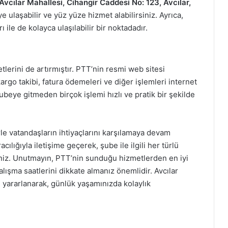
Avcılar Mahallesi, Cihangir Caddesi No: 123, Avcılar,
ulaşabilir ve yüz yüze hizmet alabilirsiniz. Ayrıca,
ile de kolayca ulaşılabilir bir noktadadır.
etlerini de artırmıştır. PTT’nin resmi web sitesi
kargo takibi, fatura ödemeleri ve diğer işlemleri internet
ubeye gitmeden birçok işlemi hızlı ve pratik bir şekilde
le vatandaşların ihtiyaçlarını karşılamaya devam
cılığıyla iletişime geçerek, şube ile ilgili her türlü
siniz. Unutmayın, PTT’nin sunduğu hizmetlerden en iyi
çalışma saatlerini dikkate almanız önemlidir. Avcılar
yararlanarak, günlük yaşamınızda kolaylık