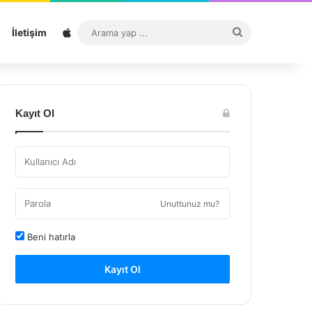
Sitemap
Arama
İletişim
yap
...
Kayıt Ol
Unuttunuz mu?
Beni hatırla
Kayıt Ol