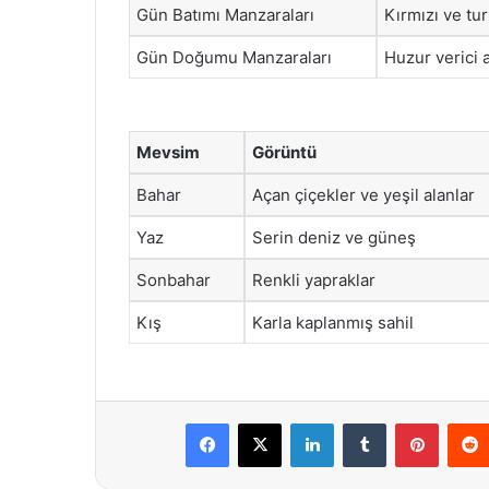
Gün Batımı Manzaraları
Kırmızı ve tu
Gün Doğumu Manzaraları
Huzur verici 
Mevsim
Görüntü
Bahar
Açan çiçekler ve yeşil alanlar
Yaz
Serin deniz ve güneş
Sonbahar
Renkli yapraklar
Kış
Karla kaplanmış sahil
Facebook
X
LinkedIn
Tumblr
Pintere