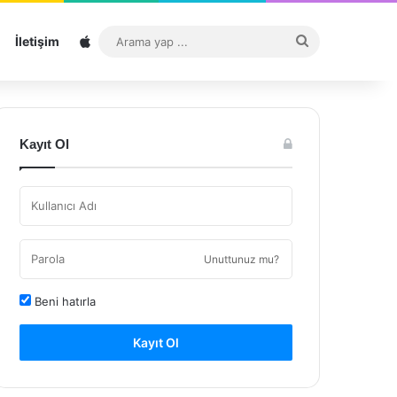
Sitemap
Arama
İletişim
yap
...
Kayıt Ol
Unuttunuz mu?
Beni hatırla
Kayıt Ol