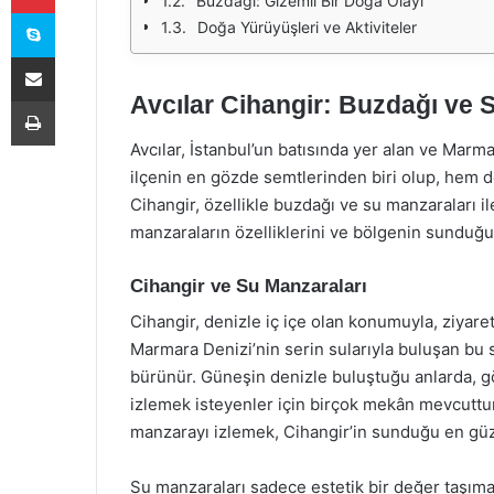
Buzdağı: Gizemli Bir Doğa Olayı
Skype
Doğa Yürüyüşleri ve Aktiviteler
E-Posta ile paylaş
Avcılar Cihangir: Buzdağı ve 
Yazdır
Avcılar, İstanbul’un batısında yer alan ve Marmar
ilçenin en gözde semtlerinden biri olup, hem do
Cihangir, özellikle buzdağı ve su manzaraları i
manzaraların özelliklerini ve bölgenin sunduğu
Cihangir ve Su Manzaraları
Cihangir, denizle iç içe olan konumuyla, ziyaret
Marmara Denizi’nin serin sularıyla buluşan bu s
bürünür. Güneşin denizle buluştuğu anlarda,
izlemek isteyenler için birçok mekân mevcuttur
manzarayı izlemek, Cihangir’in sunduğu en gü
Su manzaraları sadece estetik bir değer taşıma