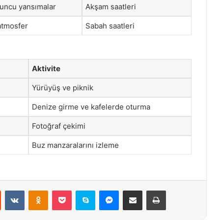
runcu yansımalar
Akşam saatleri
atmosfer
Sabah saatleri
Aktivite
Yürüyüş ve piknik
Denize girme ve kafelerde oturma
Fotoğraf çekimi
Buz manzaralarını izleme
st
Reddit
VKontakte
Odnoklassniki
Pocket
Skype
Messenger
E-Posta ile paylaş
Yazdır