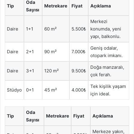
Oda
Tip
Metrekare
Fiyat
Açıklama
Sayısı
Merkezi
Daire
1+1
60 m²
5.500₺
konumda, yeni
yapı, balkonlu.
Geniş odalar,
Daire
2+1
90 m²
7.000₺
otopark imkanı.
Doğa manzaralı,
Daire
3+1
120 m²
9.500₺
çok ferah.
Tek kişilik yaşam
Stüdyo
0+1
45 m²
4.000₺
için ideal.
Oda
Tip
Metrekare
Fiyat
Açıklama
Sayısı
Merkeze yakın,