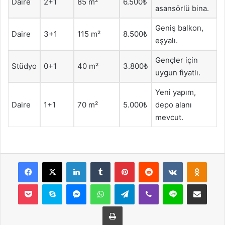
Daire
2+1
85 m²
6.500₺
asansörlü bina.
Geniş balkon,
Daire
3+1
115 m²
8.500₺
eşyalı.
Gençler için
Stüdyo
0+1
40 m²
3.800₺
uygun fiyatlı.
Yeni yapım,
Daire
1+1
70 m²
5.000₺
depo alanı
mevcut.
Facebook
X
LinkedIn
Tumblr
Pinterest
Reddit
VKontakte
Odnok
Pocket
Skype
Messenger
WhatsApp
Telegram
Viber
Line
E-Posta ile payla
Yazdır