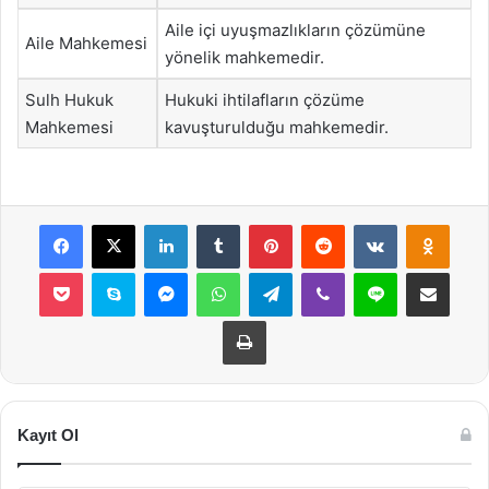
Aile içi uyuşmazlıkların çözümüne
Aile Mahkemesi
yönelik mahkemedir.
Sulh Hukuk
Hukuki ihtilafların çözüme
Mahkemesi
kavuşturulduğu mahkemedir.
Facebook
X
LinkedIn
Tumblr
Pinterest
Reddit
VKontakte
Odnok
Pocket
Skype
Messenger
WhatsApp
Telegram
Viber
Line
E-Posta ile payla
Yazdır
Kayıt Ol