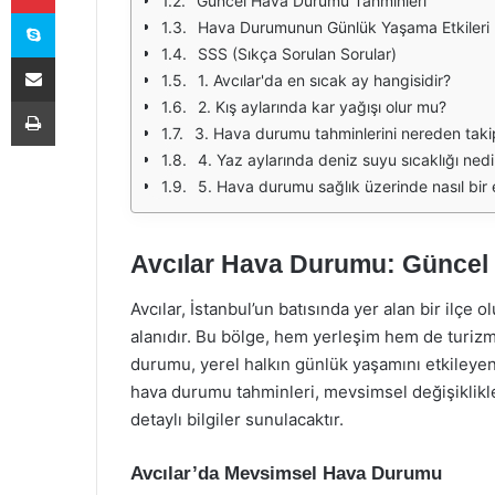
Güncel Hava Durumu Tahminleri
Skype
Hava Durumunun Günlük Yaşama Etkileri
SSS (Sıkça Sorulan Sorular)
E-Posta ile paylaş
1. Avcılar'da en sıcak ay hangisidir?
Yazdır
2. Kış aylarında kar yağışı olur mu?
3. Hava durumu tahminlerini nereden taki
4. Yaz aylarında deniz suyu sıcaklığı nedi
5. Hava durumu sağlık üzerinde nasıl bir 
Avcılar Hava Durumu: Güncel 
Avcılar, İstanbul’un batısında yer alan bir ilçe 
alanıdır. Bu bölge, hem yerleşim hem de turizm
durumu, yerel halkın günlük yaşamını etkileyen
hava durumu tahminleri, mevsimsel değişiklik
detaylı bilgiler sunulacaktır.
Avcılar’da Mevsimsel Hava Durumu