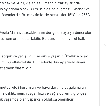
ar sıcak ve kuru, kışlar ise ılımandır. Yaz aylarında
kış aylarında sıcaklık 5°C’nin altına düşmez. İlkbahar ve
dönemlerdir. Bu mevsimlerde sıcaklıklar 15°C ile 25°C
Avcılar’da hava sıcaklıklarını dengelemeye yardımcı olur.
e, nem oranı da artabilir. Bu durum, hem yerel halk
, soğuk ve yağışlı günler sıkça yaşanır. Özellikle ocak
umunu etkileyebilir. Bu nedenle, kış aylarında dışarı
t etmek önemlidir.
e meteoroloji kurumları ve hava durumu uygulamaları
, sıcaklık, nem, rüzgar hızı ve yağış durumu gibi çeşitli
lük yaşamda plan yaparken oldukça önemlidir.