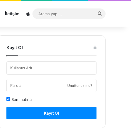
Sitemap
Arama
İletişim
yap
...
Kayıt Ol
Unuttunuz mu?
Beni hatırla
Kayıt Ol