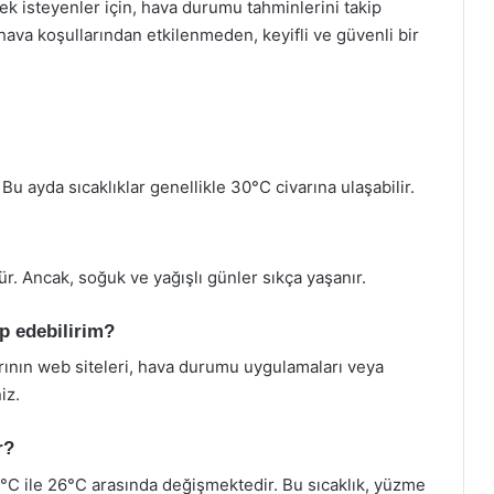
ek isteyenler için, hava durumu tahminlerini takip
va koşullarından etkilenmeden, keyifli ve güvenli bir
Bu ayda sıcaklıklar genellikle 30°C civarına ulaşabilir.
lür. Ancak, soğuk ve yağışlı günler sıkça yaşanır.
p edebilirim?
ının web siteleri, hava durumu uygulamaları veya
iz.
r?
2°C ile 26°C arasında değişmektedir. Bu sıcaklık, yüzme