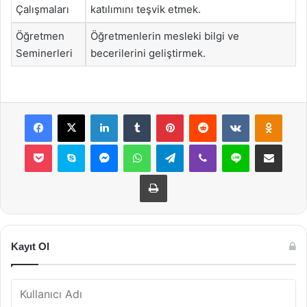
Çalışmaları
katılımını teşvik etmek.
Öğretmen
Öğretmenlerin mesleki bilgi ve
Seminerleri
becerilerini geliştirmek.
Facebook
X
LinkedIn
Tumblr
Pinterest
Reddit
VKontakte
Odnok
Pocket
Skype
Messenger
WhatsApp
Telegram
Viber
Line
E-Posta ile payla
Yazdır
Kayıt Ol