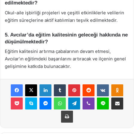
edilmektedir?
Okul-aile işbirliği projeleri ve çeşitli etkinliklerle velilerin
eğitim süreçlerine aktif katılımları teşvik edilmektedir.
5. Avcılar’da eğitim kalitesinin geleceği hakkında ne
düşünülmektedir?
Eğitim kalitesini artırma çabalarının devam etmesi,
Avcılar’ın eğitimdeki başarılarını artıracak ve ilçenin genel
gelişimine katkıda bulunacaktır.
Facebook
X
LinkedIn
Tumblr
Pinterest
Reddit
VKontakte
Odnok
Pocket
Skype
Messenger
WhatsApp
Telegram
Viber
Line
E-Posta ile payla
Yazdır