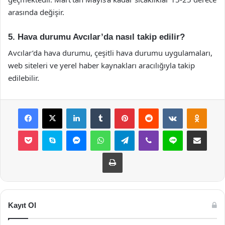
arasında değişir.
5. Hava durumu Avcılar’da nasıl takip edilir?
Avcılar’da hava durumu, çeşitli hava durumu uygulamaları,
web siteleri ve yerel haber kaynakları aracılığıyla takip
edilebilir.
Facebook
X
LinkedIn
Tumblr
Pinterest
Reddit
VKontakte
Odnok
Pocket
Skype
Messenger
WhatsApp
Telegram
Viber
Line
E-Posta ile payla
Yazdır
Kayıt Ol