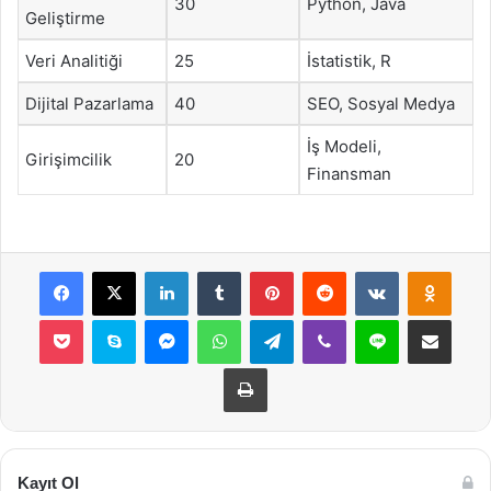
30
Python, Java
Geliştirme
Veri Analitiği
25
İstatistik, R
Dijital Pazarlama
40
SEO, Sosyal Medya
İş Modeli,
Girişimcilik
20
Finansman
Facebook
X
LinkedIn
Tumblr
Pinterest
Reddit
VKontakte
Odnok
Pocket
Skype
Messenger
WhatsApp
Telegram
Viber
Line
E-Posta ile payla
Yazdır
Kayıt Ol