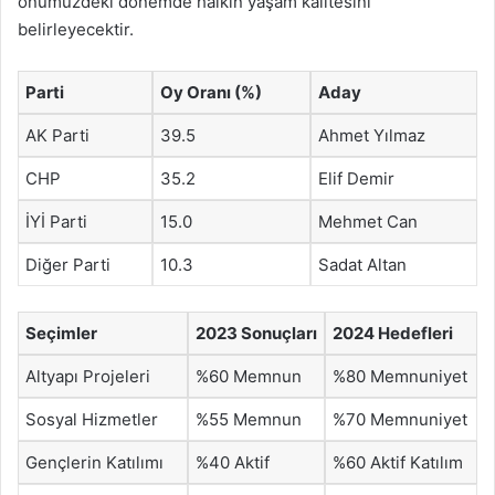
önümüzdeki dönemde halkın yaşam kalitesini
belirleyecektir.
Parti
Oy Oranı (%)
Aday
AK Parti
39.5
Ahmet Yılmaz
CHP
35.2
Elif Demir
İYİ Parti
15.0
Mehmet Can
Diğer Parti
10.3
Sadat Altan
Seçimler
2023 Sonuçları
2024 Hedefleri
Altyapı Projeleri
%60 Memnun
%80 Memnuniyet
Sosyal Hizmetler
%55 Memnun
%70 Memnuniyet
Gençlerin Katılımı
%40 Aktif
%60 Aktif Katılım