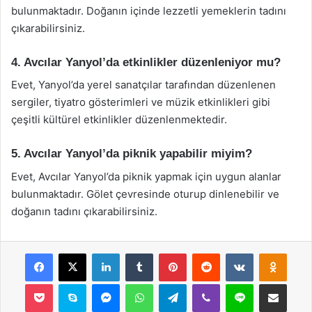
bulunmaktadır. Doğanın içinde lezzetli yemeklerin tadını
çıkarabilirsiniz.
4. Avcılar Yanyol’da etkinlikler düzenleniyor mu?
Evet, Yanyol’da yerel sanatçılar tarafından düzenlenen
sergiler, tiyatro gösterimleri ve müzik etkinlikleri gibi
çeşitli kültürel etkinlikler düzenlenmektedir.
5. Avcılar Yanyol’da piknik yapabilir miyim?
Evet, Avcılar Yanyol’da piknik yapmak için uygun alanlar
bulunmaktadır. Gölet çevresinde oturup dinlenebilir ve
doğanın tadını çıkarabilirsiniz.
Facebook
X
LinkedIn
Tumblr
Pinterest
Reddit
VKontakte
Odnok
Pocket
Skype
Messenger
WhatsApp
Telegram
Viber
Line
E-Posta ile payla