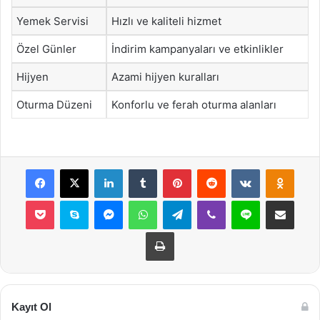
Yemek Servisi
Hızlı ve kaliteli hizmet
Özel Günler
İndirim kampanyaları ve etkinlikler
Hijyen
Azami hijyen kuralları
Oturma Düzeni
Konforlu ve ferah oturma alanları
Facebook
X
LinkedIn
Tumblr
Pinterest
Reddit
VKontakte
Odnok
Pocket
Skype
Messenger
WhatsApp
Telegram
Viber
Line
E-Posta ile payla
Yazdır
Kayıt Ol