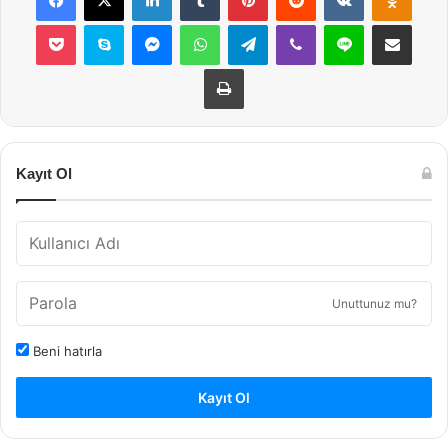
Pocket
Skype
Messenger
WhatsApp
Telegram
Viber
Line
E-Posta ile payla
Yazdır
Kayıt Ol
Unuttunuz mu?
Beni hatırla
Kayıt Ol