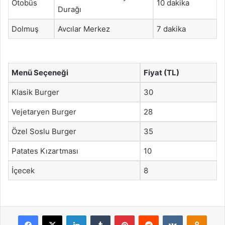
Otobüs
10 dakika
Durağı
Dolmuş
Avcılar Merkez
7 dakika
Menü Seçeneği
Fiyat (TL)
Klasik Burger
30
Vejetaryen Burger
28
Özel Soslu Burger
35
Patates Kızartması
10
İçecek
8
Facebook
X
LinkedIn
Tumblr
Pinterest
Reddit
VKontakte
Odnok