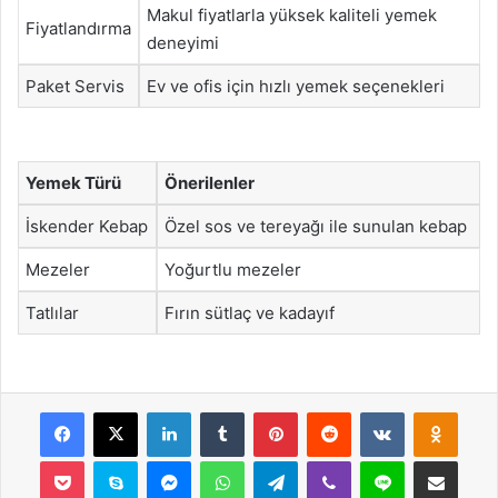
Makul fiyatlarla yüksek kaliteli yemek
Fiyatlandırma
deneyimi
Paket Servis
Ev ve ofis için hızlı yemek seçenekleri
Yemek Türü
Önerilenler
İskender Kebap
Özel sos ve tereyağı ile sunulan kebap
Mezeler
Yoğurtlu mezeler
Tatlılar
Fırın sütlaç ve kadayıf
Facebook
X
LinkedIn
Tumblr
Pinterest
Reddit
VKontakte
Odnok
Pocket
Skype
Messenger
WhatsApp
Telegram
Viber
Line
E-Posta ile payla