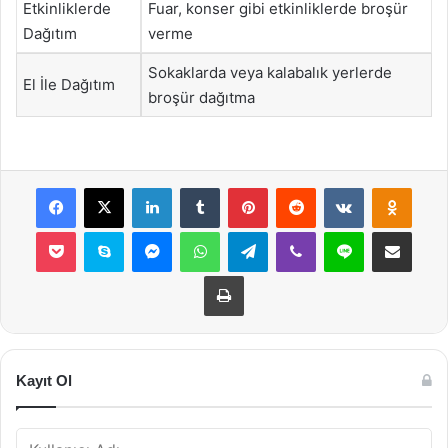
Etkinliklerde
Fuar, konser gibi etkinliklerde broşür
Dağıtım
verme
Sokaklarda veya kalabalık yerlerde
El İle Dağıtım
broşür dağıtma
Facebook
X
LinkedIn
Tumblr
Pinterest
Reddit
VKontakte
Odnok
Pocket
Skype
Messenger
WhatsApp
Telegram
Viber
Line
E-Posta ile payla
Yazdır
Kayıt Ol