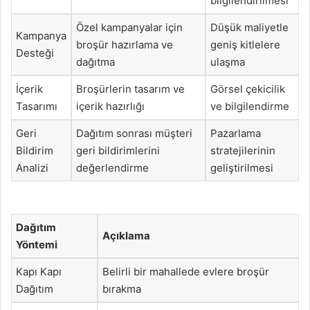
bilgilendirilmesi
Özel kampanyalar için
Düşük maliyetle
Kampanya
broşür hazırlama ve
geniş kitlelere
Desteği
dağıtma
ulaşma
İçerik
Broşürlerin tasarım ve
Görsel çekicilik
Tasarımı
içerik hazırlığı
ve bilgilendirme
Geri
Dağıtım sonrası müşteri
Pazarlama
Bildirim
geri bildirimlerini
stratejilerinin
Analizi
değerlendirme
geliştirilmesi
Dağıtım
Açıklama
Yöntemi
Kapı Kapı
Belirli bir mahallede evlere broşür
Dağıtım
bırakma