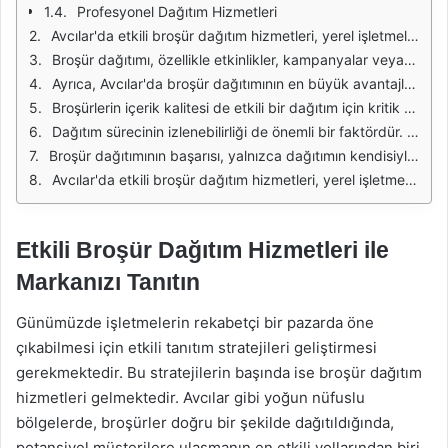
Profesyonel Dağıtım Hizmetleri
Avcılar'da etkili broşür dağıtım hizmetleri, yerel işletmelerin ve organizasyonların hedef kitlelerine ulaşmalarında önemli bir araçtır. Bu hizmetler, belirli bir bölgede hedeflenen demografik gruplara ulaşarak, markaların veya hizmetlerin daha geniş bir kitleye tanıtılmasını sağlar. Broşürler, görsel açıdan çekici ve bilgilendirici bir şekilde tasarlandığında, potansiyel müşterilerin dikkatini çekmekte büyük rol oynar.
Broşür dağıtımı, özellikle etkinlikler, kampanyalar veya yeni ürün tanıtımları gibi özel durumlarda oldukça etkilidir. Avcılar'da bu hizmeti sunan profesyonel ekipler, dağıtım stratejilerini geliştirerek, doğru zamanda ve doğru yerde potansiyel müşterilere ulaşmayı hedefler. Bu, işletmelerin müşteri kazanma oranlarını artırmalarına yardımcı olur.
Ayrıca, Avcılar'da broşür dağıtımının en büyük avantajlarından biri, düşük maliyetli bir pazarlama aracı olmasıdır. Geleneksel reklam yöntemlerine göre daha ekonomik olan bu yöntem, özellikle küçük ve orta ölçekli işletmeler için büyük fırsatlar sunar. Doğru bir bütçeyle, hedef kitleye ulaşmak için etkili bir kampanya yürütmek mümkündür.
Broşürlerin içerik kalitesi de etkili bir dağıtım için kritik öneme sahiptir. İyi yazılmış ve tasarlanmış broşürler, okuyucunun dikkatini çekebilir ve onları harekete geçirebilir. Avcılar'da broşür dağıtım hizmeti sunan firmalar, bu konuda uzmanlaşmış ekiplerle çalışarak, broşürlerin içerik ve tasarım aşamalarında da destek sunmaktadır.
Dağıtım sürecinin izlenebilirliği de önemli bir faktördür. Avcılar'da etkili broşür dağıtım hizmetleri sunan firmalar, dağıtımın nerede, ne zaman yapıldığını ve hangi sonuçların alındığını takip edebilir. Bu, işletmelere kampanyalarının etkinliği hakkında bilgi vererek, gelecekteki pazarlama stratejilerini geliştirmelerine olanak tanır.
Broşür dağıtımının başarısı, yalnızca dağıtımın kendisiyle sınırlı değildir. Aynı zamanda, dağıtım öncesinde ve sonrasında yapılan analizler de bu sürecin önemli bir parçasıdır. Avcılar'daki hizmet sağlayıcılar, dağıtım sonrası takip ve geri bildirim mekanizmaları oluşturarak, müşterilerin ihtiyaçlarını daha iyi anlamaya çalışır.
Avcılar'da etkili broşür dağıtım hizmetleri, yerel işletmelerin büyümesi ve hedef kitlelerine ulaşması için önemli bir stratejidir. Doğru planlama, içerik kalitesi ve izlenebilirlik ile bu hizmet, işletmelerin pazarlama çabalarına büyük katkı sağlar.
Etkili Broşür Dağıtım Hizmetleri ile
Markanızı Tanıtın
Günümüzde işletmelerin rekabetçi bir pazarda öne
çıkabilmesi için etkili tanıtım stratejileri geliştirmesi
gerekmektedir. Bu stratejilerin başında ise broşür dağıtım
hizmetleri gelmektedir. Avcılar gibi yoğun nüfuslu
bölgelerde, broşürler doğru bir şekilde dağıtıldığında,
potansiyel müşterilere ulaşmanın en etkili yollarından biri