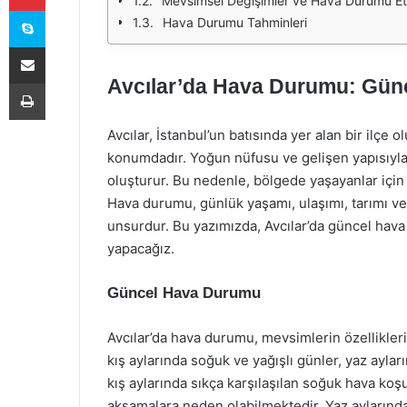
Mevsimsel Değişimler ve Hava Durumu Etk
Skype
Hava Durumu Tahminleri
E-Posta ile paylaş
Avcılar’da Hava Durumu: Günce
Yazdır
Avcılar, İstanbul’un batısında yer alan bir ilçe
konumdadır. Yoğun nüfusu ve gelişen yapısıyla 
oluşturur. Bu nedenle, bölgede yaşayanlar için
Hava durumu, günlük yaşamı, ulaşımı, tarımı ve 
unsurdur. Bu yazımızda, Avcılar’da güncel hava
yapacağız.
Güncel Hava Durumu
Avcılar’da hava durumu, mevsimlerin özellikleri
kış aylarında soğuk ve yağışlı günler, yaz aylar
kış aylarında sıkça karşılaşılan soğuk hava koş
aksamalara neden olabilmektedir. Yaz aylarında 