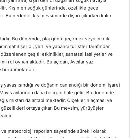
nun yanı sıra, kışın deniz rüzgarları soğuk havayla
ilir. Kışın en soğuk günlerinde, özellikle gece
ilir. Bu nedenle, kış mevsiminde dışarı çıkarken kalın
ktadır. Bu dönemde, plaj günü geçirmek veya piknik
’ın sahil şeridi, yerli ve yabancı turistler tarafından
üzenlenen çeşitli etkinlikler, sanatsal faaliyetler ve
emli rol oynamaktadır. Bu açıdan, Avcılar yaz
e bürünmektedir.
vaş yavaş ısındığı ve doğanın canlandığı bir dönemi işaret
Mayıs aylarında daha belirgin hale gelir. Bu dönemde
ağış miktarı da artabilmektedir. Çiçeklerin açması ve
l güzellikleri ortaya çıkar. Bu mevsim, yürüyüşler
aldir.
 ve meteoroloji raporları sayesinde sürekli olarak