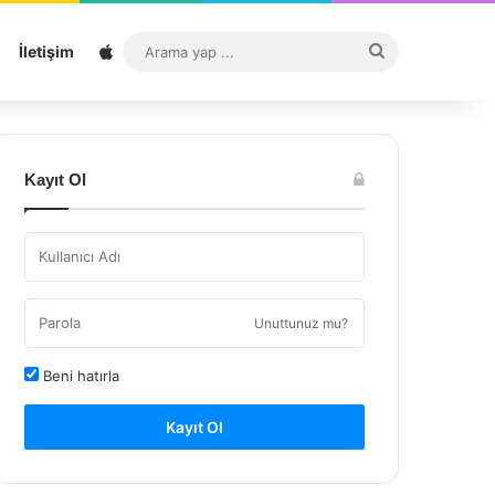
Sitemap
Arama
İletişim
yap
...
Kayıt Ol
Unuttunuz mu?
Beni hatırla
Kayıt Ol