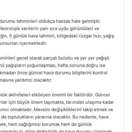
rumu tahminleri oldukça hassas hale gelmiştir.
teorolojik verilerin yanı sıra uydu görüntüleri ve
ğin, 5 günlük hava tahmini, bölgedeki rüzgar hızı, yağış
i unsurları içermektedir.
nleri genel olarak parçalı bulutlu ve yer yer yağışlı
nü yağışların yoğunlaşması, hafta sonuna doğru ise
ıkmadan önce güncel hava durumu bilgilerini kontrol
masına yardımcı olacaktır.
lük aktiviteleri etkileyen önemli bir faktördür. Güncel
nlar için büyük önem taşımakta, tarımdan ulaşıma kadar
ımcı olmaktadır. Mevsim değişikliklerini takip etmek ve
e toplulukların yararına olacaktır. Bu nedenle, hava
tmek, hem sağlığımızı korumak hem de günlük
malıdır ki, iklim değişikliği de hava durumu üzerinde