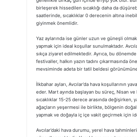
genellikle birkaç gün içinde eriyip yok olur. Bu
birleşerek hissedilen sıcaklığı daha da düşüreb
saatlerinde, sıcaklıklar 0 derecenin altına ineb
giyinmek önemlidir.
Yaz aylarında ise günler uzun ve güneşli olma
yapmak için ideal koşullar sunulmaktadır. Avcılar
sıkça ziyaret edilmektedir. Ayrıca, bu dönemde d
festivaller, halkın yazın tadını çıkarmasında ön
mevsiminde adeta bir tatil beldesi görünümün
İlkbahar ayları, Avcılar’da hava koşullarının ya
eder. Mart ayında başlayan bu süreç, Nisan ve 
sıcaklıklar 15-25 derece arasında değişirken, y
ağaçların yeşermesi ile birlikte, bölgenin doğa
yapmak ve doğayla iç içe vakit geçirmek için ide
Avcılar’daki hava durumu, yerel hava tahminleri