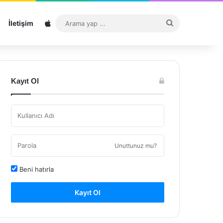
Sitemap
Arama
İletişim
yap
...
Kayıt Ol
Unuttunuz mu?
Beni hatırla
Kayıt Ol