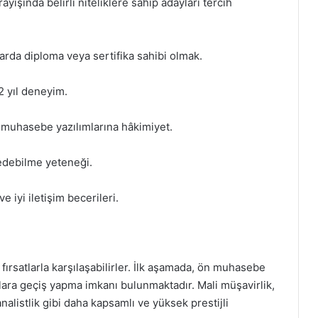
yışında belirli niteliklere sahip adayları tercih
larda diploma veya sertifika sahibi olmak.
2 yıl deneyim.
e muhasebe yazılımlarına hâkimiyet.
z edebilme yeteneği.
e iyi iletişim becerileri.
fırsatlarla karşılaşabilirler. İlk aşamada, ön muhasebe
lara geçiş yapma imkanı bulunmaktadır. Mali müşavirlik,
alistlik gibi daha kapsamlı ve yüksek prestijli