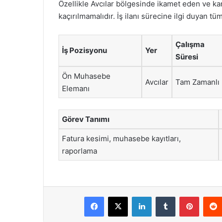
Özellikle Avcılar bölgesinde ikamet eden ve kar
kaçırılmamalıdır. İş ilanı sürecine ilgi duyan t
Çalışma
İş Pozisyonu
Yer
Süresi
Ön Muhasebe
Avcılar
Tam Zamanlı
Elemanı
Görev Tanımı
Fatura kesimi, muhasebe kayıtları,
raporlama
Facebook
X
LinkedIn
Tumblr
Pintere