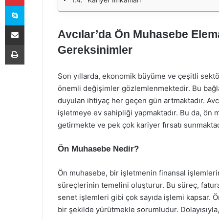
Skype
E-Posta ile paylaş
Avcılar’da Ön Muhasebe Eleman
Yazdır
Gereksinimler
Son yıllarda, ekonomik büyüme ve çeşitli sektör
önemli değişimler gözlemlenmektedir. Bu bağla
duyulan ihtiyaç her geçen gün artmaktadır. Avcıl
işletmeye ev sahipliği yapmaktadır. Bu da, ön
getirmekte ve pek çok kariyer fırsatı sunmaktad
Ön Muhasebe Nedir?
Ön muhasebe, bir işletmenin finansal işlemleri
süreçlerinin temelini oluşturur. Bu süreç, fatura
senet işlemleri gibi çok sayıda işlemi kapsar.
bir şekilde yürütmekle sorumludur. Dolayısıyla,