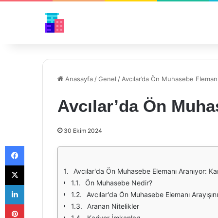
Anasayfa
/
Genel
/
Avcılar’da Ön Muhasebe Elemanı
Avcılar’da Ön Muha
30 Ekim 2024
Facebook
X
Avcılar'da Ön Muhasebe Elemanı Aranıyor: Kari
Ön Muhasebe Nedir?
LinkedIn
Avcılar'da Ön Muhasebe Elemanı Arayışın
Pinterest
Aranan Nitelikler
Kariyer İmkanları