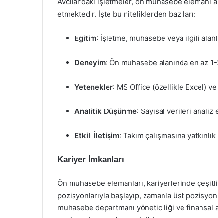
Avcılar’daki işletmeler, ön muhasebe elemanı ara
etmektedir. İşte bu niteliklerden bazıları:
Eğitim
: İşletme, muhasebe veya ilgili alan
Deneyim
: Ön muhasebe alanında en az 1-
Yetenekler
: MS Office (özellikle Excel) v
Analitik Düşünme
: Sayısal verileri anali
Etkili İletişim
: Takım çalışmasına yatkınlık v
Kariyer İmkanları
Ön muhasebe elemanları, kariyerlerinde çeşitli 
pozisyonlarıyla başlayıp, zamanla üst pozisyon
muhasebe departmanı yöneticiliği ve finansal an