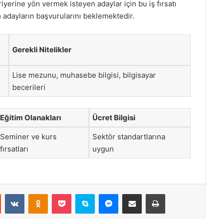
iyerine yön vermek isteyen adaylar için bu iş fırsatı
üm adayların başvurularını beklemektedir.
Gerekli Nitelikler
Lise mezunu, muhasebe bilgisi, bilgisayar
becerileri
Eğitim Olanakları
Ücret Bilgisi
Seminer ve kurs
Sektör standartlarına
fırsatları
uygun
st
Reddit
VKontakte
Odnoklassniki
Pocket
Skype
Messenger
E-Posta ile paylaş
Yazdır