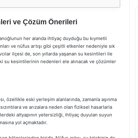
leri ve Çözüm Önerileri
sanoğlunun her alanda ihtiyaç duyduğu bu kıymetli
ları ve nüfus artışı gibi çeşitli etkenler nedeniyle sık
cılar ilçesi de, son yıllarda yaşanan su kesintileri ile
 su kesintilerinin nedenleri ele alınacak ve çözümler
pısı, özellikle eski yerleşim alanlarında, zamanla aşınma
ızıntılara ve arızalara neden olan fiziksel hasarlarla
elerdeki altyapının yetersizliği, ihtiyaç duyulan suyun
asına yol açmaktadır.
lişen bölgelerinden biridir. Nüfus artışı, su talebinin de