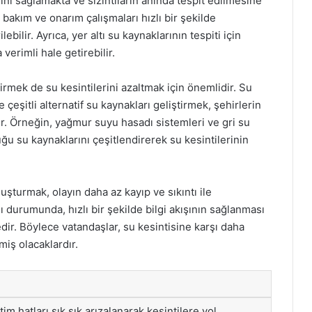
mını sağlamakta ve sızıntıların anında tespit edilmesine
 bakım ve onarım çalışmaları hızlı bir şekilde
lebilir. Ayrıca, yer altı su kaynaklarının tespiti için
verimli hale getirebilir.
tirmek de su kesintilerini azaltmak için önemlidir. Su
eşitli alternatif su kaynakları geliştirmek, şehirlerin
lir. Örneğin, yağmur suyu hasadı sistemleri ve gri su
ğu su kaynaklarını çeşitlendirerek su kesintilerinin
oluşturmak, olayın daha az kayıp ve sıkıntı ile
sı durumunda, hızlı bir şekilde bilgi akışının sağlanması
ir. Böylece vatandaşlar, su kesintisine karşı daha
miş olacaklardır.
tim hatları sık sık arızalanarak kesintilere yol