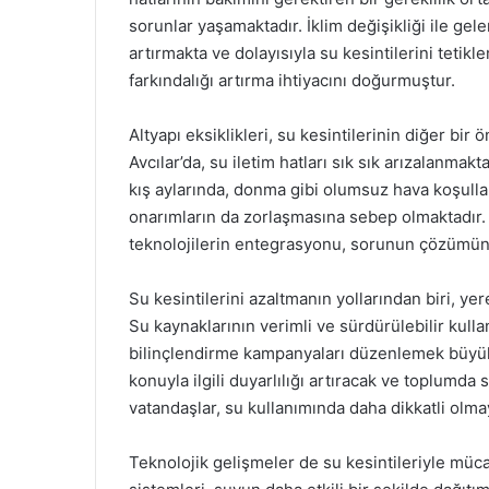
sorunlar yaşamaktadır. İklim değişikliği ile gel
artırmakta ve dolayısıyla su kesintilerini teti
farkındalığı artırma ihtiyacını doğurmuştur.
Altyapı eksiklikleri, su kesintilerinin diğer bir
Avcılar’da, su iletim hatları sık sık arızalanmakt
kış aylarında, donma gibi olumsuz hava koşulları
onarımların da zorlaşmasına sebep olmaktadır.
teknolojilerin entegrasyonu, sorunun çözümüne
Su kesintilerini azaltmanın yollarından biri, yer
Su kaynaklarının verimli ve sürdürülebilir kulla
bilinçlendirme kampanyaları düzenlemek büyük 
konuyla ilgili duyarlılığı artıracak ve toplumda 
vatandaşlar, su kullanımında daha dikkatli olmay
Teknolojik gelişmeler de su kesintileriyle müca