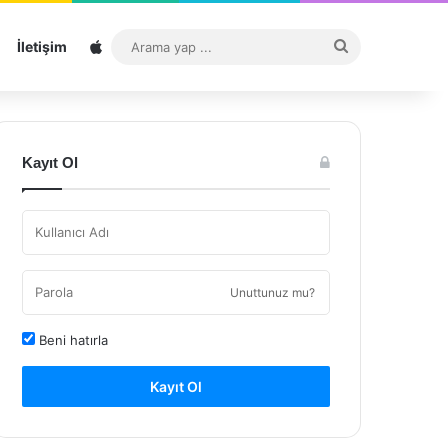
Sitemap
Arama
İletişim
yap
...
Kayıt Ol
Unuttunuz mu?
Beni hatırla
Kayıt Ol