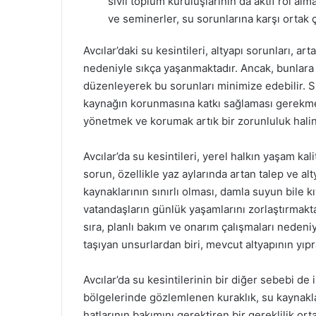
sivil toplum kuruluşlarının da aktif rol a
ve seminerler, su sorunlarına karşı ortak ç
Avcılar’daki su kesintileri, altyapı sorunları, ar
nedeniyle sıkça yaşanmaktadır. Ancak, bunlara yö
düzenleyerek bu sorunları minimize edebilir. S
kaynağın korunmasına katkı sağlaması gerekmekt
yönetmek ve korumak artık bir zorunluluk halin
Avcılar’da su kesintileri, yerel halkın yaşam ka
sorun, özellikle yaz aylarında artan talep ve al
kaynaklarının sınırlı olması, damla suyun bile 
vatandaşların günlük yaşamlarını zorlaştırmaktad
sıra, planlı bakım ve onarım çalışmaları nedeni
taşıyan unsurlardan biri, mevcut altyapının yı
Avcılar’da su kesintilerinin bir diğer sebebi de i
bölgelerinde gözlemlenen kuraklık, su kaynakl
hatlarının bakımını gerektiren bir gereklilik o