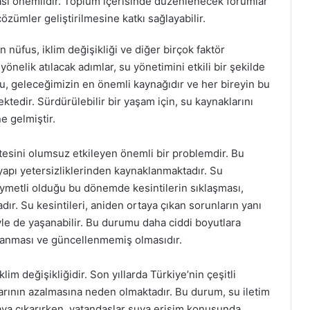
lması önemlidir. Toplum içerisinde düzenlenecek forumlar
özümler geliştirilmesine katkı sağlayabilir.
tan nüfus, iklim değişikliği ve diğer birçok faktör
nelik atılacak adımlar, su yönetimini etkili bir şekilde
u, geleceğimizin en önemli kaynağıdır ve her bireyin bu
edir. Sürdürülebilir bir yaşam için, su kaynaklarını
e gelmiştir.
litesini olumsuz etkileyen önemli bir problemdir. Bu
tyapı yetersizliklerinden kaynaklanmaktadır. Su
kıymetli olduğu bu dönemde kesintilerin sıklaşması,
ır. Su kesintileri, aniden ortaya çıkan sorunların yanı
yle de yaşanabilir. Bu durumu daha ciddi boyutlara
pranması ve güncellenmemiş olmasıdır.
klim değişikliğidir. Son yıllarda Türkiye’nin çeşitli
arının azalmasına neden olmaktadır. Bu durum, su iletim
rtaya çıkarırken, vatandaşlar suya erişim konusunda