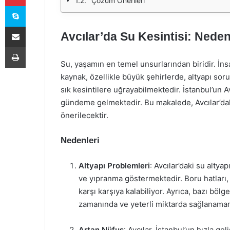
Çözüm Önerileri
Skype
E-Posta ile paylaş
Avcılar’da Su Kesintisi: Neden
Yazdır
Su, yaşamın en temel unsurlarından biridir. İn
kaynak, özellikle büyük şehirlerde, altyapı sorun
sık kesintilere uğrayabilmektedir. İstanbul’un Av
gündeme gelmektedir. Bu makalede, Avcılar’daki
önerilecektir.
Nedenleri
Altyapı Problemleri
: Avcılar’daki su altya
ve yıpranma göstermektedir. Boru hatları, s
karşı karşıya kalabiliyor. Ayrıca, bazı bölg
zamanında ve yeterli miktarda sağlanamam
Artan Nüfus
: Avcılar, İstanbul’un hızla ge