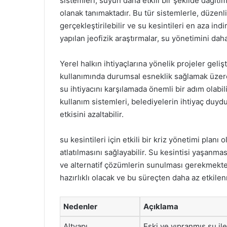
sistemleri, suyun daha etkili bir şekilde dağıtı
olanak tanımaktadır. Bu tür sistemlerle, düzenli
gerçekleştirilebilir ve su kesintileri en aza indiri
yapılan jeofizik araştırmalar, su yönetimini daha 
Yerel halkın ihtiyaçlarına yönelik projeler geliş
kullanımında durumsal esneklik sağlamak üzere ç
su ihtiyacını karşılamada önemli bir adım olabi
kullanım sistemleri, belediyelerin ihtiyaç duydu
etkisini azaltabilir.
su kesintileri için etkili bir kriz yönetimi planı 
atlatılmasını sağlayabilir. Su kesintisi yaşanma
ve alternatif çözümlerin sunulması gerekmekted
hazırlıklı olacak ve bu süreçten daha az etkilen
Nedenler
Açıklama
Altyapı
Eski ve yıpranmış su ile